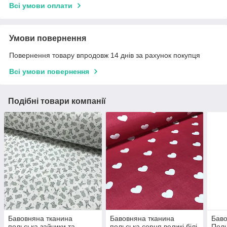
Всі умови оплати
Умови повернення
Повернення товару впродовж 14 днів за рахунок покупця
Всі умови повернення
Подібні товари компанії
Бавовняна тканина
Бавовняна тканина
Баво
польська зайчики та
польська серця великі білі
Поль