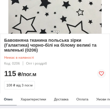
Бавовняна тканина польська зірки
(Галактика) чорно-білі на білому великі та
маленькі (0206)
Немає в наявності
Код: 0206
Опт і роздріб
115
₴/пог.м
108 ₴
від 3 пог.м
Опис
Характеристики
Доставка
Оплата
Умови п