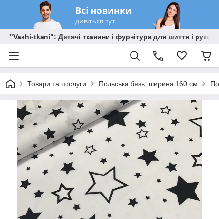
"Vashi-tkani": Дитячі тканини і фурнітура для шиття і рукоді
Товари та послуги
Польська бязь, ширина 160 см
По