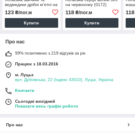
ведмедики дрібні м'ятні на
на червоному (0172)
маши
білому (0055)
бірю
123
118
118
₴/пог.м
₴/пог.м
(026
Купити
Купити
Про нас
99% позитивних з 219 відгуків за рік
Працює з 18.03.2016
м. Луцьк
вул. Дубнівська, 22 (Індекс 43010), Луцьк, Україна
Контакти
Сьогодні вихідний
Показати весь графік роботи
Про нас