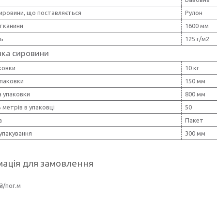
ировини, що поставляється
Рулон
тканини
1600 мм
ть
125 г/м2
вка сировини
ковки
10 кг
упаковки
150 мм
 упаковки
800 мм
ь метрів в упаковці
50
а
Пакет
упакування
300 мм
ація для замовлення
₴/пог.м