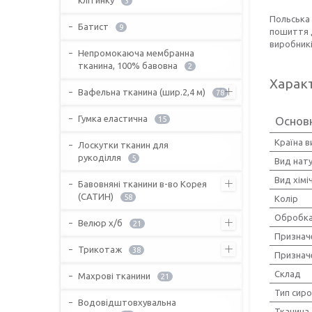
3
Польська
Батист
9
пошиття д
виробникі
Непромокаюча мембранна
тканина, 100% бавовна
2
Харак
Вафельна тканина (шир.2,4 м)
78
Гумка еластична
Основ
15
Країна 
Лоскутки тканин для
рукоділля
5
Вид нат
Вид хімі
Бавовняні тканини в-во Корея
(САТИН)
58
Колір
Обробка
Велюр х/б
21
Признач
Трикотаж
38
Признач
Склад
Махрові тканини
21
Тип сир
Водовідштовхувальна
Тканина