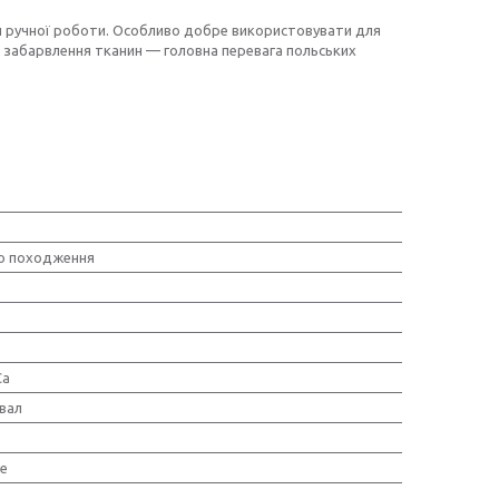
 ручної роботи. Особливо добре використовувати для
ве забарвлення тканин — головна перевага польських
о походження
Ca
вал
е