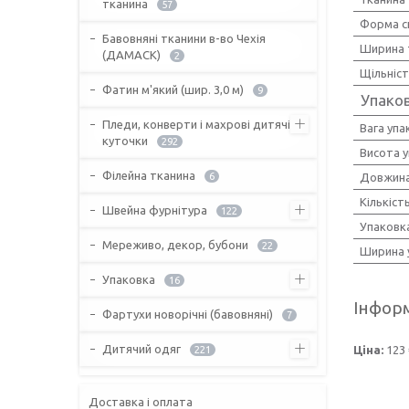
тканина
57
Форма с
Бавовняні тканини в-во Чехія
Ширина 
(ДАМАСК)
2
Щільніс
Фатин м'який (шир. 3,0 м)
9
Упако
Пледи, конверти і махрові дитячі
Вага упа
куточки
292
Висота 
Філейна тканина
6
Довжина
Кількіст
Швейна фурнітура
122
Упаковк
Мереживо, декор, бубони
22
Ширина 
Упаковка
16
Інформ
Фартухи новорічні (бавовняні)
7
Дитячий одяг
Ціна:
123 
221
Доставка і оплата