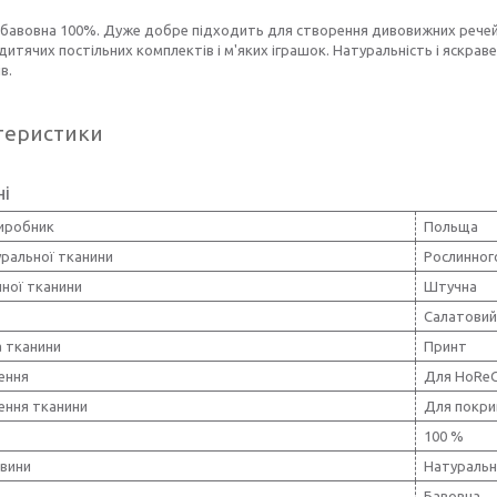
 бавовна 100%. Дуже добре підходить для створення дивовижних речей
итячих постільних комплектів і м'яких іграшок. Натуральність і яскра
в.
теристики
ні
виробник
Польща
уральної тканини
Рослинног
чної тканини
Штучна
Салатовий
 тканини
Принт
ення
Для HoRe
ення тканини
Для покри
100 %
овини
Натуральн
Бавовна