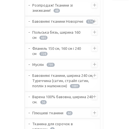
Розпродаж! Тканини зі
знижками!
48
Бавовняні тканини Новорічні
174
Польська бязь, ширина 160
см
485
Фланель 150 см, 160 см і 240
см
728
Муслін
791
Бавовняні тканини, ширина 240 см,
Туреччина (сатин, страйп сатин,
поплін з малюнком)
1881
Варена 100% бавовна, ширина 240
см.
36
Плюшеві тканини
60
Тканина для сорочок в
клітинку