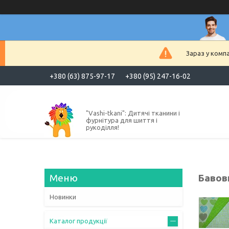
Зараз у комп
+380 (63) 875-97-17
+380 (95) 247-16-02
"Vashi-tkani": Дитячі тканини і
фурнітура для шиття і
рукоділля!
Бавов
Новинки
Каталог продукції