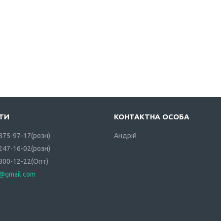
 875-97-17
розн
Андрій
 247-16-02
розн
 800-12-22
Опт
i@gmail.com