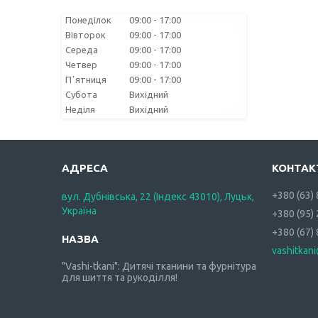
Понеділок
09:00
17:00
Вівторок
09:00
17:00
Середа
09:00
17:00
Четвер
09:00
17:00
Пʼятниця
09:00
17:00
Субота
Вихідний
Неділя
Вихідний
+380 (63)
вул. Дубнівська, 22 (Індекс 43010), Луцьк,
Україна
+380 (95)
+380 (67)
vashitkan
"Vashi-tkani": Дитячі тканини та фурнітура
для шиття та рукоділля!