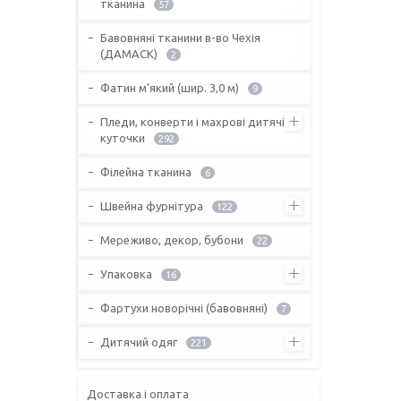
тканина
57
Бавовняні тканини в-во Чехія
(ДАМАСК)
2
Фатин м'який (шир. 3,0 м)
9
Пледи, конверти і махрові дитячі
куточки
292
Філейна тканина
6
Швейна фурнітура
122
Мереживо, декор, бубони
22
Упаковка
16
Фартухи новорічні (бавовняні)
7
Дитячий одяг
221
Доставка і оплата