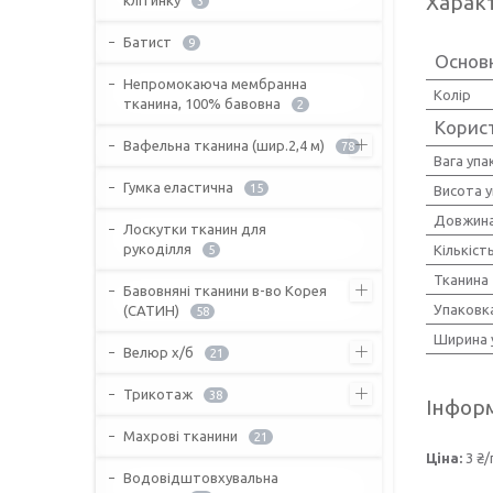
Харак
3
Батист
9
Основ
Непромокаюча мембранна
Колір
тканина, 100% бавовна
2
Корис
Вафельна тканина (шир.2,4 м)
78
Вага упа
Гумка еластична
15
Висота 
Довжина
Лоскутки тканин для
рукоділля
Кількіст
5
Тканина
Бавовняні тканини в-во Корея
Упаковк
(САТИН)
58
Ширина 
Велюр х/б
21
Трикотаж
38
Інформ
Махрові тканини
21
Ціна:
3 ₴/
Водовідштовхувальна