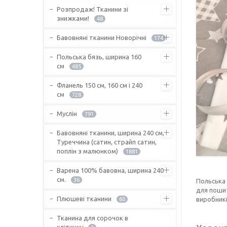
Розпродаж! Тканини зі
знижками!
48
Бавовняні тканини Новорічні
174
Польська бязь, ширина 160
см
485
Фланель 150 см, 160 см і 240
см
728
Муслін
791
Бавовняні тканини, ширина 240 см,
Туреччина (сатин, страйп сатин,
поплін з малюнком)
1881
Варена 100% бавовна, ширина 240
см.
36
Польська
для пошит
Плюшеві тканини
виробникі
60
Тканина для сорочок в
клітинку