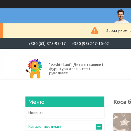
Зараз у комп
+380 (63) 875-97-17
+380 (95) 247-16-02
"Vashi-tkani": Дитячі тканини і
фурнітура для шиття і
рукоділля!
Коса б
Новинки
Каталог продукції