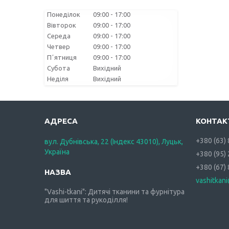
Понеділок
09:00
17:00
Вівторок
09:00
17:00
Середа
09:00
17:00
Четвер
09:00
17:00
Пʼятниця
09:00
17:00
Субота
Вихідний
Неділя
Вихідний
+380 (63)
вул. Дубнівська, 22 (Індекс 43010), Луцьк,
Україна
+380 (95)
+380 (67)
vashitkan
"Vashi-tkani": Дитячі тканини та фурнітура
для шиття та рукоділля!