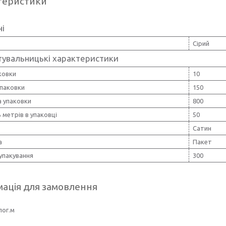
теристики
ні
Сірий
тувальницькі характеристики
ковки
10
упаковки
150
 упаковки
800
ь метрів в упаковці
50
Сатин
а
Пакет
упакування
300
ація для замовлення
пог.м