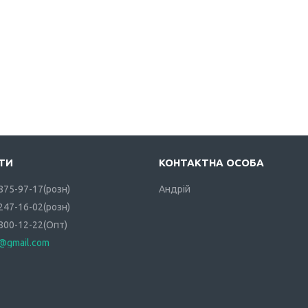
 875-97-17
розн
Андрій
 247-16-02
розн
 800-12-22
Опт
i@gmail.com