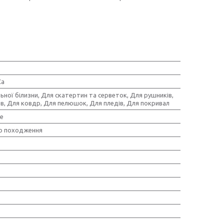
Ca
ьної білизни, Для скатертин та серветок, Для рушників,
ів, Для ковдр, Для пелюшок, Для пледів, Для покривал
е
о походження