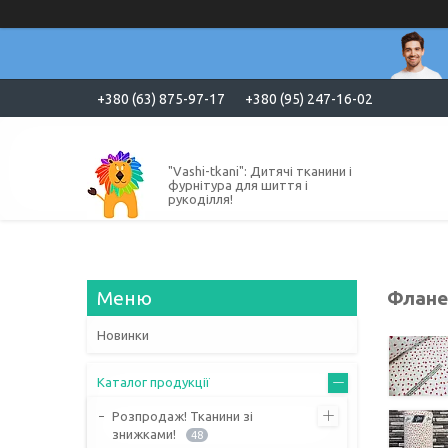
+380 (63) 875-97-17
+380 (95) 247-16-02
"Vashi-tkani": Дитячі тканини і
фурнітура для шиття і
рукоділля!
Фланел
Новинки
Каталог продукції
Розпродаж! Тканини зі
знижками!
48