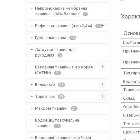
Непромокаюча мембранна
тканина, 100% бавовна
2
Харак
Вафельна тканина (шир.2,4 м)
78
Основ
Гумка еластична
15
Країна 
Лоскутки тканин для
Признач
рукоділля
5
Признач
Бавовняні тканини в-во Корея
(САТИН)
Тип сир
58
Вид нат
Велюр х/б
21
Тканина
Трикотаж
38
Склад
Обробка
Махрові тканини
21
Візерунк
Водовідштовхувальна
Тематик
тканина
57
Щільніс
Бавовняні тканини в-во Чехія