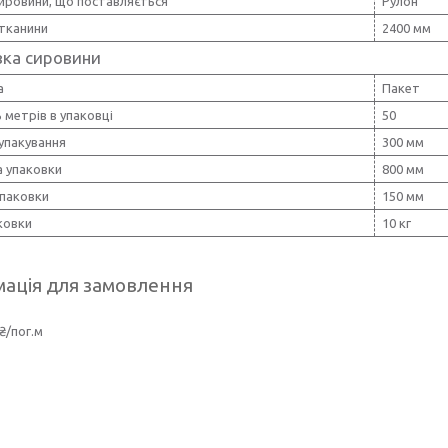
ировини, що поставляється
Рулон
тканини
2400 мм
вка сировини
а
Пакет
ь метрів в упаковці
50
упакування
300 мм
 упаковки
800 мм
упаковки
150 мм
ковки
10 кг
ація для замовлення
₴/пог.м