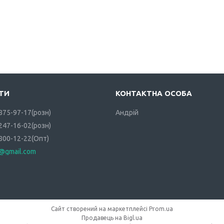
 875-97-17
розн
Андрій
 247-16-02
розн
 800-12-22
Опт
i@gmail.com
Сайт створений на маркетплейсі
Prom.ua
Продавець на Bigl.ua