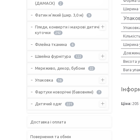
Форма с
(ДАМАСК)
2
Ширина 
Фатин м'який (шир. 3,0 м)
9
Упако
Пледи, конверти і махрові дитячі
Упаковк
куточки
292
Кількіст
Філейна тканина
Ширина 
6
Довжина
Швейна фурнітура
122
Висота 
Мереживо, декор, бубони
22
Вага упа
Упаковка
16
Інформ
Фартухи новорічні (бавовняні)
7
Ціна:
205 
Дитячий одяг
221
Доставка і оплата
Повернення та обмін