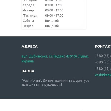
Середа
09:00
17:00
Четвер
09:00
17:00
Пʼятниця
09:00
17:00
Субота
Вихідний
Неділя
Вихідний
+380 (63)
вул. Дубнівська, 22 (Індекс 43010), Луцьк,
Україна
+380 (95)
+380 (67)
vashitkan
"Vashi-tkani": Дитячі тканини та фурнітура
для шиття та рукоділля!