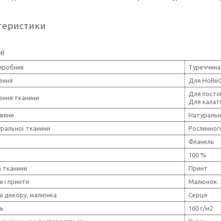
теристики
ні
виробник
Туреччина
ення
Для HoRe
Для постіл
ення тканини
Для халат
овини
Натуральн
уральної тканини
Рослинног
Фланель
100 %
 тканини
Принт
и і принти
Малюнок
а декору, малюнка
Серця
ть
160 г/м2