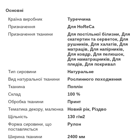
Основні
Країна виробник
Туреччина
Призначення
Для HoReCa
Призначення тканини
Для постільної білизни, Для
скатертин та серветок, Для
рушників, Для халатів, Для
матраців, Для напірників,
Для ковдр, Для пелюшок,
Для наматрацників, Для
пледів, Для покривал
Тип сировини
Натуральне
Вид натуральної тканини
Рослинного походження
Тканина
Поплін
Склад
100 %
Обробка тканини
Принт
Тематика декору, малюнка
Новий рік, Різдво
Щільність
130 г/м2
Форма сировини, що
Рулон
поставляється
Ширина тканини
2400 мм