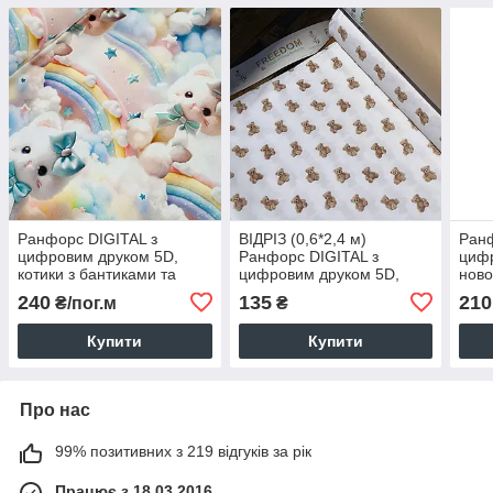
Ранфорс DIGITAL з
ВІДРІЗ (0,6*2,4 м)
Ранф
цифровим друком 5D,
Ранфорс DIGITAL з
цифр
котики з бантиками та
цифровим друком 5D,
ново
веселками (ТУРЦІЯ шир.
дрібні коричневі
пода
240
135
210
₴/пог.м
₴
2,4 м) (R-N-0862)
ведмедики на білому
(ТУР
(ТУРЦІЯ шир. 2,4 м) (R-
SAB-
Купити
Купити
FR-0303)
Про нас
99% позитивних з 219 відгуків за рік
Працює з 18.03.2016