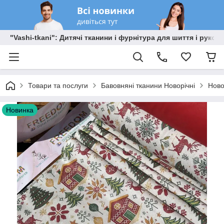
"Vashi-tkani": Дитячі тканини і фурнітура для шиття і рукоді
Товари та послуги
Бавовняні тканини Новорічні
Ново
Новинка