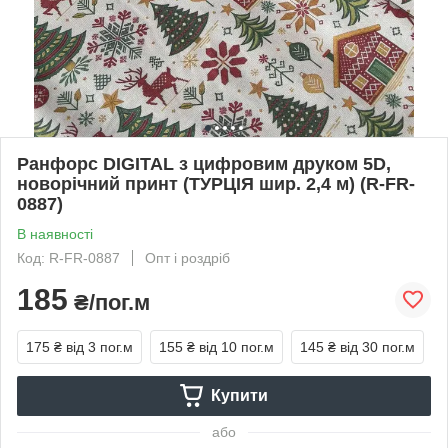
Ранфорс DIGITAL з цифровим друком 5D,
новорічний принт (ТУРЦІЯ шир. 2,4 м) (R-FR-
0887)
В наявності
Код: R-FR-0887
Опт і роздріб
185
₴/пог.м
175 ₴
від 3 пог.м
155 ₴
від 10 пог.м
145 ₴
від 30 пог.м
Купити
або