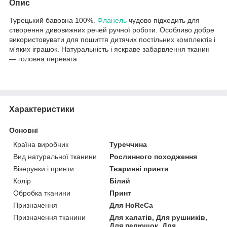
Опис
Турецький бавовна 100%.
Фланель
чудово підходить для
створення дивовижних речей ручної роботи. Особливо добре
використовувати для пошиття дитячих постільних комплектів і
м'яких іграшок. Натуральність і яскраве забарвлення тканин
— головна перевага.
Характеристики
Основні
Країна виробник
Туреччина
Вид натуральної тканини
Рослинного походження
Візерунки і принти
Тваринні принти
Колір
Білий
Обробка тканини
Принт
Призначення
Для HoReCa
Призначення тканини
Для халатів, Для рушників,
Для пелюшок, Для