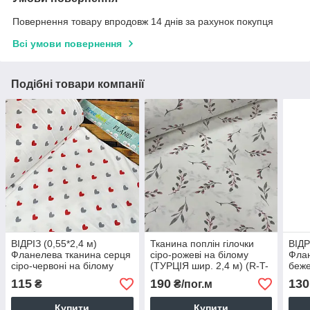
Повернення товару впродовж 14 днів за рахунок покупця
Всі умови повернення
Подібні товари компанії
ВІДРІЗ (0,55*2,4 м)
Тканина поплін гілочки
ВІДР
Фланелева тканина серця
сіро-рожеві на білому
Флан
сіро-червоні на білому
(ТУРЦІЯ шир. 2,4 м) (R-T-
беже
(шир. 2,4 м) (FL-FR-0644)
0623)
блак
115
190
130
₴
₴/пог.м
біло
0230
Купити
Купити