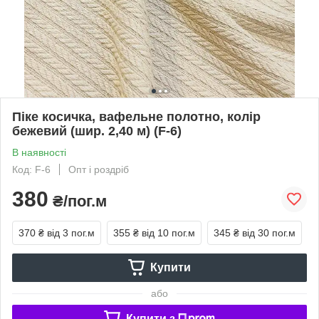
Піке косичка, вафельне полотно, колір
бежевий (шир. 2,40 м) (F-6)
В наявності
Код: F-6
Опт і роздріб
380
₴/пог.м
370 ₴
від 3 пог.м
355 ₴
від 10 пог.м
345 ₴
від 30 пог.м
Купити
або
Купити з