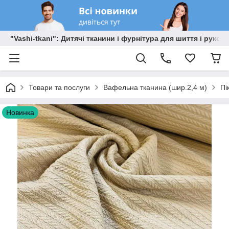
"Vashi-tkani": Дитячі тканини і фурнітура для шиття і рукоді
Товари та послуги
Вафельна тканина (шир.2,4 м)
Пі
Новинка