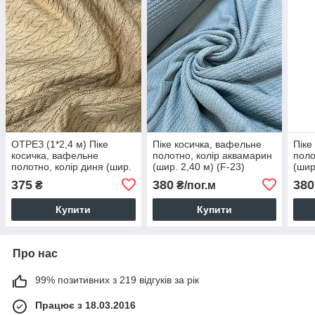
ОТРЕЗ (1*2,4 м) Піке
Піке косичка, вафельне
Піке
косичка, вафельне
полотно, колір аквамарин
поло
полотно, колір диня (шир.
(шир. 2,40 м) (F-23)
(шир
2,40 м) (F-37)
375
380
380
₴
₴/пог.м
Купити
Купити
Про нас
99% позитивних з 219 відгуків за рік
Працює з 18.03.2016