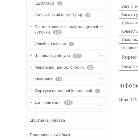
(ДАМАСК)
2
Вага упа
Висота 
Фатин м'який (шир. 3,0 м)
9
Довжина
Пледи, конверти і махрові дитячі
Кількіст
куточки
292
Упаковк
Філейна тканина
6
Ширина 
Швейна фурнітура
122
Корис
Тематик
Мереживо, декор, бубони
22
Упаковка
16
Інформ
Фартухи новорічні (бавовняні)
7
Ціна:
115 
Дитячий одяг
221
Доставка і оплата
Повернення та обмін