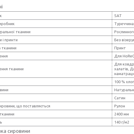
ні
к
SAT
виробник
Туреччина
уральної тканини
Рослинног
и і принти
Без візерун
 тканини
Принт
ення
Для HoRe
Для ковдр
ення тканини
халатів, Д
наматрацни
100 % хло
овини
Натуральн
Сатин
ировини, що поставляється
Рулон
тканини
2400 мм
ть
140 г/м2
вка сировини