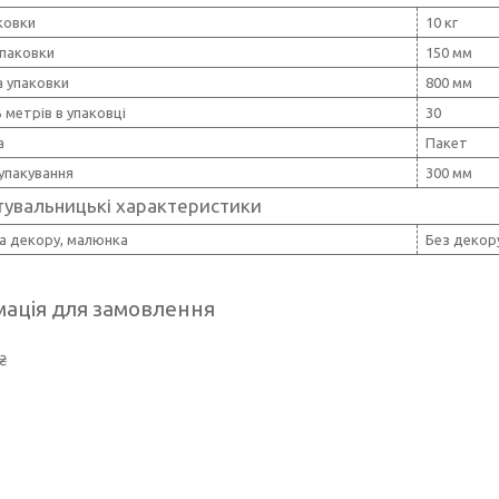
ковки
10 кг
упаковки
150 мм
 упаковки
800 мм
ь метрів в упаковці
30
а
Пакет
упакування
300 мм
тувальницькі характеристики
а декору, малюнка
Без декор
ація для замовлення
₴