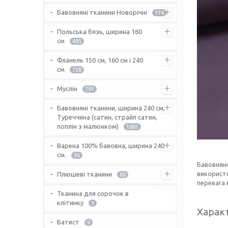
Бавовняні тканини Новорічні
174
Польська бязь, ширина 160
см
485
Фланель 150 см, 160 см і 240
см
728
Муслін
791
Бавовняні тканини, ширина 240 см,
Туреччина (сатин, страйп сатин,
поплін з малюнком)
1881
Варена 100% бавовна, ширина 240
см.
36
Бавовняні
використо
Плюшеві тканини
60
перевага 
Тканина для сорочок в
клітинку
3
Харак
Батист
9