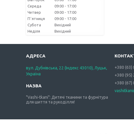
Середа
09:00
17:00
Четвер
09:00
17:00
Пʼятниця
09:00
17:00
Субота
Вихідний
Неділя
Вихідний
+380 (63)
вул. Дубнівська, 22 (Індекс 43010), Луцьк,
Україна
+380 (95)
+380 (67)
vashitkan
"Vashi-tkani": Дитячі тканини та фурнітура
для шиття та рукоділля!