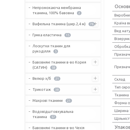
Основ
Непромокаюча мембранна
тканина, 100% бавовна
2
Виробни
Країна 
Вафельна тканина (шир.2,4 м)
78
Вид нат
Гумка еластична
15
Візерунк
Лоскутки тканин для
Обробка
рукоділля
5
Признач
Бавовняні тканини в-во Корея
Признач
(САТИН)
58
Велюр х/б
21
Склад
Тип сир
Трикотаж
38
Тканина
Махрові тканини
21
Форма с
Ширина 
Водовідштовхувальна
тканина
57
Щільніс
Упако
Бавовняні тканини в-во Чехія