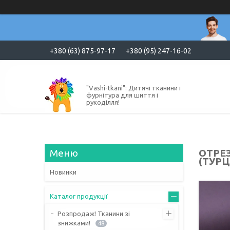
+380 (63) 875-97-17
+380 (95) 247-16-02
"Vashi-tkani": Дитячі тканини і
фурнітура для шиття і
рукоділля!
ОТРЕЗ 
(ТУРЦІ
Новинки
Каталог продукції
Розпродаж! Тканини зі
знижками!
48