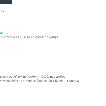
-17
 протягом 14 днів
за рахунок покупця
ижних речей ручної роботи. Особливо добре
атуральність і яскраве забарвлення тканин — головна