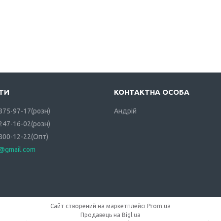
 875-97-17
розн
Андрій
 247-16-02
розн
 800-12-22
Опт
i@gmail.com
Сайт створений на маркетплейсі
Prom.ua
Продавець на Bigl.ua