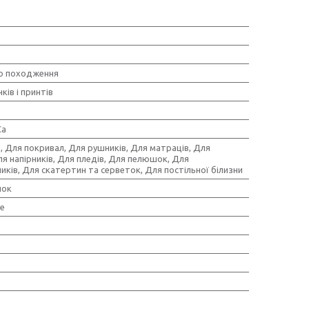
о походження
ків і принтів
Ca
, Для покривал, Для рушників, Для матраців, Для
ля напірників, Для пледів, Для пелюшок, Для
ків, Для скатертин та серветок, Для постільної білизни
пок
е