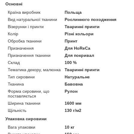
Основні
Країна виробник
Польща
Вид натуральної тканини
Рослинного походження
Візерунки і принти
Тваринні принти
Колір
Різні кольори
Обробка тканини
Принт
Призначення
Для HoReCa
Призначення тканини
Для покривал
Склад
100 %
Тематика декору, малюнка
Тваринні принти
Тип сировини
Натуральне
Тканина
Бавовна
Форма сировини, що
Рулон
поставляється
Ширина тканини
1600 мм
Щільність
130 г/м2
Упаковка сировини
Вага упаковки
10 кг