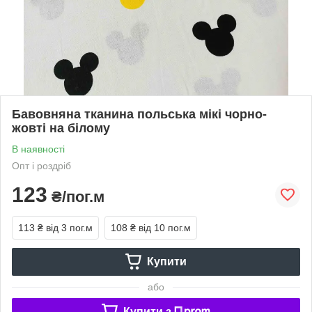
Бавовняна тканина польська мікі чорно-
жовті на білому
В наявності
Опт і роздріб
123
₴/пог.м
113 ₴
від 3 пог.м
108 ₴
від 10 пог.м
Купити
або
Купити з