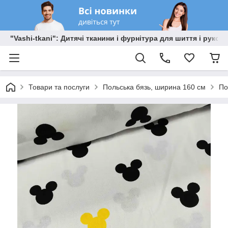
"Vashi-tkani": Дитячі тканини і фурнітура для шиття і рукоді
Товари та послуги
Польська бязь, ширина 160 см
По