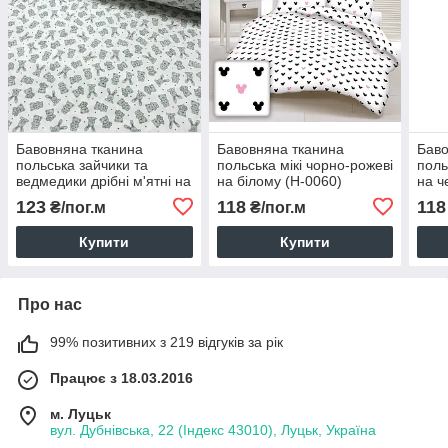
Бавовняна тканина
Бавовняна тканина
Баво
польська зайчики та
польська мікі чорно-рожеві
поль
ведмедики дрібні м'ятні на
на білому (Н-0060)
на ч
білому (0055)
123
118
118
₴/пог.м
₴/пог.м
Купити
Купити
Про нас
99% позитивних з 219 відгуків за рік
Працює з 18.03.2016
м. Луцьк
вул. Дубнівська, 22 (Індекс 43010), Луцьк, Україна