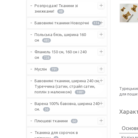
Розпродаж! Тканини зі
знижками!
48
Бавовняні тканини Новорічні
174
Польська бязь, ширина 160
см
485
Фланель 150 см, 160 см і 240
см
728
Муслін
791
Бавовняні тканини, ширина 240 см,
Туреччина (сатин, страйп сатин,
Турецьки
поплін з малюнком)
1881
для пошит
Варена 100% бавовна, ширина 240
см.
36
Харак
Плюшеві тканини
60
Основ
Тканина для сорочок в
Країна 
клітинку