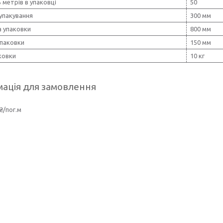
ь метрів в упаковці
50
упакування
300 мм
 упаковки
800 мм
упаковки
150 мм
ковки
10 кг
ація для замовлення
₴/пог.м