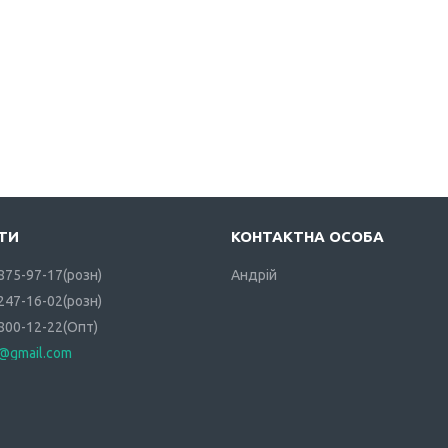
 875-97-17
розн
Андрій
 247-16-02
розн
 800-12-22
Опт
i@gmail.com