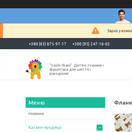
Зараз у комп
+380 (63) 875-97-17
+380 (95) 247-16-02
"Vashi-tkani": Дитячі тканини і
фурнітура для шиття і
рукоділля!
Фланел
Новинки
Каталог продукції