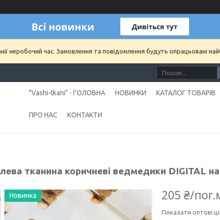
анії неробочий час. Замовлення та повідомлення будуть опрацьовані на
"Vashi-tkani" - ГОЛОВНА
НОВИНКИ
КАТАЛОГ ТОВАРІВ
ПРО НАС
КОНТАКТИ
ева тканина коричневі ведмедики DIGITAL на б
205 ₴/пог.
Новинка
Показати оптові ці