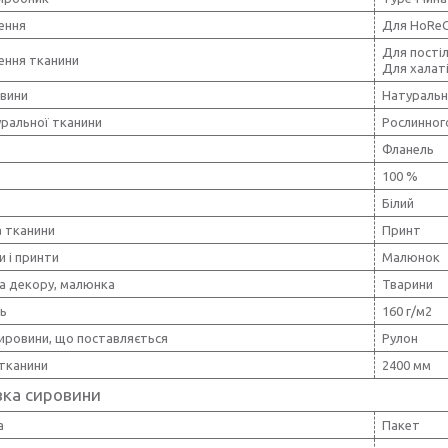
ення
Для HoRe
Для постіл
ення тканини
Для халат
овини
Натуральн
уральної тканини
Рослинног
Фланель
100 %
Білий
 тканини
Принт
и і принти
Малюнок
а декору, малюнка
Тварини
ть
160 г/м2
ировини, що поставляється
Рулон
тканини
2400 мм
вка сировини
а
Пакет