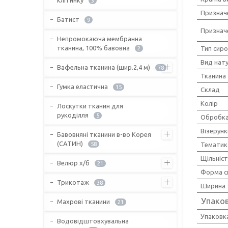
3
Признач
Батист
9
Признач
Непромокаюча мембранна
тканина, 100% бавовна
Тип сир
2
Вид нат
Вафельна тканина (шир.2,4 м)
78
Тканина
Гумка еластична
15
Склад
Колір
Лоскутки тканин для
рукоділля
5
Обробка
Візерунк
Бавовняні тканини в-во Корея
(САТИН)
58
Тематик
Щільніс
Велюр х/б
21
Форма с
Трикотаж
38
Ширина 
Упако
Махрові тканини
21
Упаковк
Водовідштовхувальна