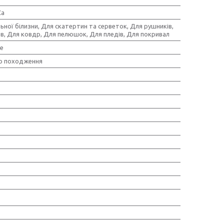
Ca
ьної білизни, Для скатертин та серветок, Для рушників,
ів, Для ковдр, Для пелюшок, Для пледів, Для покривал
е
о походження