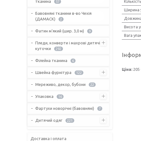
тканина
Кількіст
57
Ширина 
Бавовняні тканини в-во Чехія
Довжина
(ДАМАСК)
2
Висота 
Фатин м'який (шир. 3,0 м)
9
Вага упа
Пледи, конверти і махрові дитячі
куточки
292
Інформ
Філейна тканина
6
Ціна:
205 
Швейна фурнітура
122
Мереживо, декор, бубони
22
Упаковка
16
Фартухи новорічні (бавовняні)
7
Дитячий одяг
221
Доставка і оплата