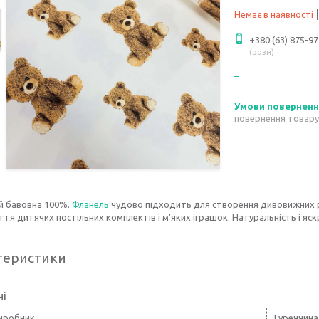
Немає в наявності
+380 (63) 875-97
розн
повернення товару
й бавовна 100%.
Фланель
чудово підходить для створення дивовижних 
тя дитячих постільних комплектів і м'яких іграшок. Натуральність і яс
теристики
ні
виробник
Туреччина