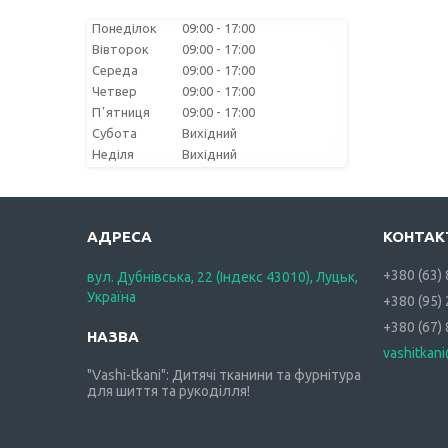
Понеділок
09:00
17:00
Вівторок
09:00
17:00
Середа
09:00
17:00
Четвер
09:00
17:00
Пʼятниця
09:00
17:00
Субота
Вихідний
Неділя
Вихідний
+380 (63)
вул. Дубнівська, 22 (Індекс 43010), Луцьк,
Україна
+380 (95)
+380 (67)
vashitkan
"Vashi-tkani": Дитячі тканини та фурнітура
для шиття та рукоділля!