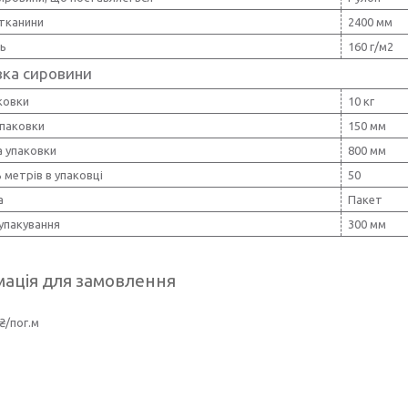
тканини
2400 мм
ть
160 г/м2
вка сировини
ковки
10 кг
упаковки
150 мм
 упаковки
800 мм
ь метрів в упаковці
50
а
Пакет
упакування
300 мм
ація для замовлення
₴/пог.м