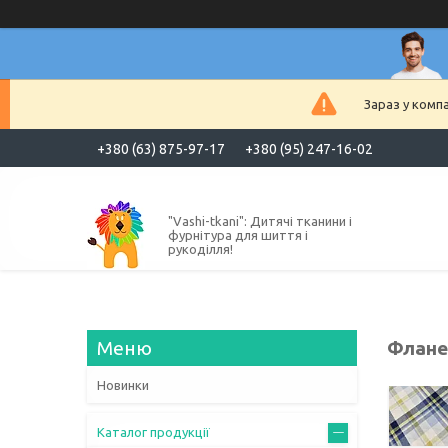
Зараз у комп
+380 (63) 875-97-17
+380 (95) 247-16-02
"Vashi-tkani": Дитячі тканини і
фурнітура для шиття і
рукоділля!
Флане
Новинки
Каталог продукції