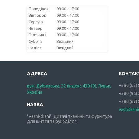
Понеділок
09:00
17:00
Вівторок
09:00
17:00
Середа
09:00
17:00
Четвер
09:00
17:00
Пʼятниця
09:00
17:00
Субота
Вихідний
Неділя
Вихідний
+380 (63)
вул. Дубнівська, 22 (Індекс 43010), Луцьк,
Україна
+380 (95)
+380 (67)
vashitkan
"Vashi-tkani": Дитячі тканини та фурнітура
для шиття та рукоділля!