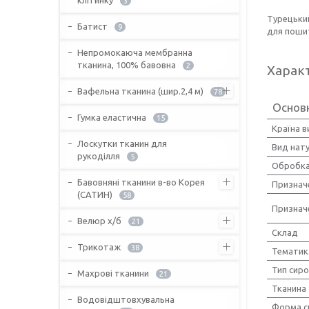
3
Турецьки
Батист
9
для пошит
Непромокаюча мембранна
тканина, 100% бавовна
2
Харак
Вафельна тканина (шир.2,4 м)
78
Основ
Гумка еластична
15
Країна 
Лоскутки тканин для
Вид нат
рукоділля
5
Обробка
Бавовняні тканини в-во Корея
Признач
(САТИН)
58
Признач
Велюр х/б
21
Склад
Трикотаж
38
Тематик
Тип сир
Махрові тканини
21
Тканина
Водовідштовхувальна
Форма с