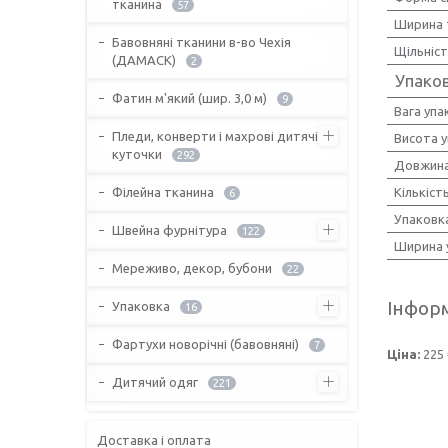
тканина
57
Ширина 
Бавовняні тканини в-во Чехія
Щільніс
(ДАМАСК)
2
Упако
Фатин м'який (шир. 3,0 м)
9
Вага упа
Пледи, конверти і махрові дитячі
Висота 
куточки
292
Довжина
Філейна тканина
Кількіст
6
Упаковк
Швейна фурнітура
122
Ширина 
Мереживо, декор, бубони
22
Інформ
Упаковка
16
Фартухи новорічні (бавовняні)
7
Ціна:
225 
Дитячий одяг
221
Доставка і оплата