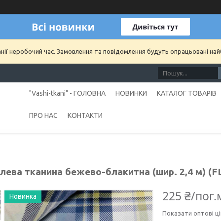
анії неробочий час. Замовлення та повідомлення будуть опрацьовані на
"Vashi-tkani" - ГОЛОВНА
НОВИНКИ
КАТАЛОГ ТОВАРІВ
ПРО НАС
КОНТАКТИ
лева тканина бежево-блакитна (шир. 2,4 м) (F
225 ₴/пог.
Новинка
Показати оптові ці