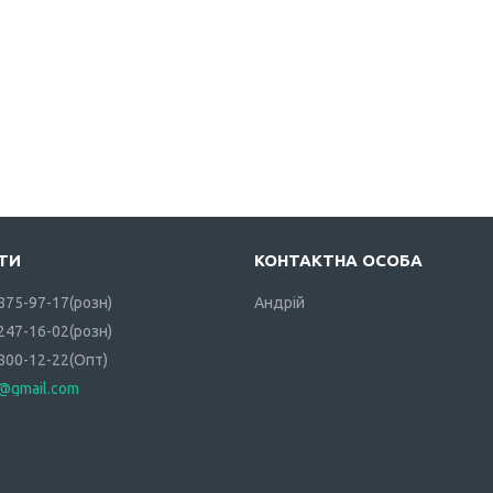
 875-97-17
розн
Андрій
 247-16-02
розн
 800-12-22
Опт
i@gmail.com