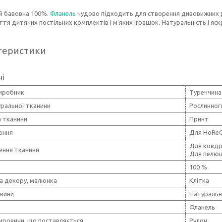
й бавовна 100%.
Фланель
чудово підходить для створення дивовижних 
тя дитячих постільних комплектів і м'яких іграшок. Натуральність і яс
теристики
ні
виробник
Туреччина
уральної тканини
Рослинног
 тканини
Принт
ення
Для HoRe
Для ковдр,
ення тканини
Для пелюш
100 %
а декору, малюнка
Клітка
овини
Натуральн
Фланель
ировини, що поставляється
Рулон