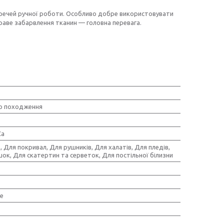
речей ручної роботи. Особливо добре використовувати
краве забарвлення тканин — головна перевага.
о походження
Ca
 Для покривал, Для рушників, Для халатів, Для пледів,
ок, Для скатертин та серветок, Для постільної білизни
е