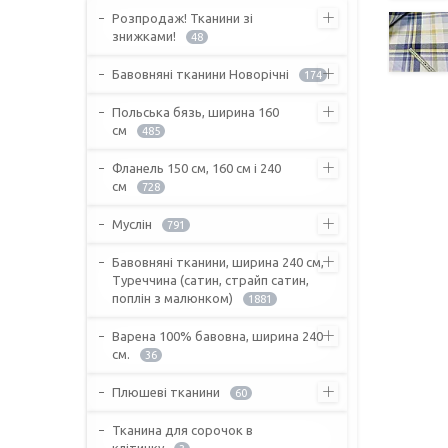
Розпродаж! Тканини зі
знижками!
48
Бавовняні тканини Новорічні
174
Польська бязь, ширина 160
см
485
Фланель 150 см, 160 см і 240
см
728
Муслін
791
Бавовняні тканини, ширина 240 см,
Туреччина (сатин, страйп сатин,
поплін з малюнком)
1881
Варена 100% бавовна, ширина 240
см.
36
Плюшеві тканини
60
Тканина для сорочок в
клітинку