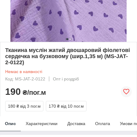
Тканина муслін жатий двошаровий фіолетові
сердечка на бузковому (шир.1,35 м) (MS-JAT-
2-0122)
Немає в наявності
Код: MS-JAT-2-0122
Опт і роздріб
190
₴/пог.м
180 ₴
від 3 пог.м
170 ₴
від 10 пог.м
Опис
Характеристики
Доставка
Оплата
Умови п