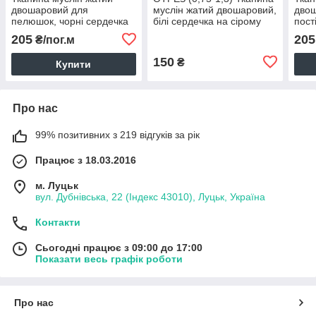
двошаровий для
муслін жатий двошаровий,
дво
пелюшок, чорні сердечка
білі сердечка на сірому
пост
на фуксії (шир.1,35 м)
(шир.1,35 м) (MS-JAT-2-
черв
205
205
₴/пог.м
(MS-JAT-2-0106)
0104)
біло
JAT-
150
₴
Купити
Про нас
99% позитивних з 219 відгуків за рік
Працює з 18.03.2016
м. Луцьк
вул. Дубнівська, 22 (Індекс 43010), Луцьк, Україна
Контакти
Сьогодні працює з 09:00 до 17:00
Показати весь графік роботи
Про нас