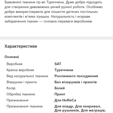
Бавовняні тканини пр-во Туреччина. Дуже добре підходить
для створення дивовижних речей ручної роботи. Особливо
добре використовувати для пошиття дитячих постільних
комплектів і м'яких іграшок. Натуральність і яскраве
забарвлення тканин — головна перевага виробників.
Характеристики
Основні
Виробник
SAT
Країна виробник
Туреччина
Вид натуральної тканини
Рослинного походження
Візерунки і принти
Без візерунків і принтів
Колір
Білий
Обробка тканини
Принт
Призначення
Для HoReCa
Призначення тканини
Для ковдр, Для покривал,
Для рушників, Для матраців,