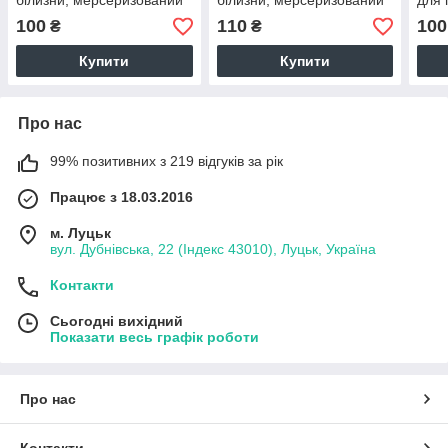
білизни, мерсеризований
білизни, мерсеризований
для 
(ТУРЦІЯ шир. 2,4 м) (SAT-
(ТУРЦІЯ шир. 2,4 м) (SAT-
мер
100
110
100
₴
₴
N-0007)
N-0024)
шир.
Купити
Купити
Про нас
99% позитивних з 219 відгуків за рік
Працює з 18.03.2016
м. Луцьк
вул. Дубнівська, 22 (Індекс 43010), Луцьк, Україна
Контакти
Сьогодні вихідний
Показати весь графік роботи
Про нас