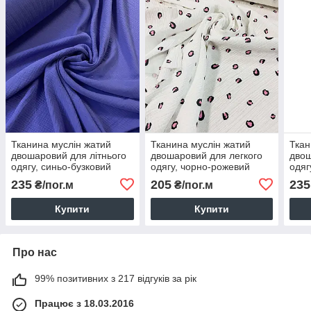
Тканина муслін жатий
Тканина муслін жатий
Ткан
двошаровий для літнього
двошаровий для легкого
двош
одягу, синьо-бузковий
одягу, чорно-рожевий
одяг
(шир. 1,35м) (MS-JAT-2-
леопард на білому
1,35
235
205
235
₴/пог.м
₴/пог.м
0043)
(шир.1,35 м) (MS-JAT-2-
0109)
Купити
Купити
Про нас
99% позитивних з 217 відгуків за рік
Працює з 18.03.2016