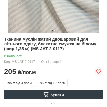
Тканина муслін жатий двошаровий для
літнього одягу, блакитна смужка на білому
(шир.1,35 м) (MS-JAT-2-0117)
В наявності
Код: MS-JAT-2-0117
Опт і роздріб
205
₴/пог.м
195 ₴
від 3 пог.м
185 ₴
від 10 пог.м
Купити
або