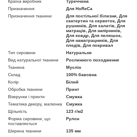
Країна виробник
Туреччина
Призначення
Для HoReCa
Призначення тканини
Для постільної білизни, Для
скатертин та серветок, Для
рушників, Для халатів, Для
матраців, Для напірників,
Для ковдр, Для пелюшок,
Для наматрацників, Для
пледів, Для покривал
Тип сировини
Натуральне
Вид натуральної тканини
Рослинного походження
Тканина
Муслін
Склад
100% бавовна
Колір
Білий
Обробка тканини
Принт
Візерунки і принти
Смужка
Тематика декору, малюнка
Смужка
Щільність
123 г/м2
Форма сировини, що
Рулон
поставляється
Ширина тканини
135 мм