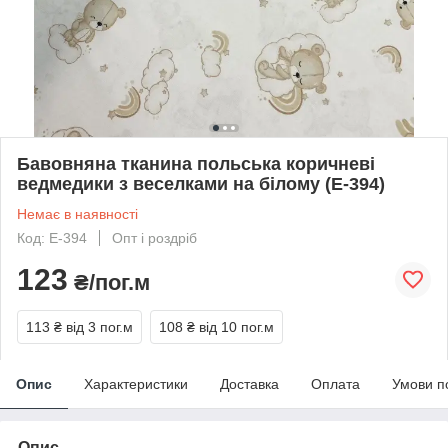
Бавовняна тканина польська коричневі
ведмедики з веселками на білому (E-394)
Немає в наявності
Код: E-394
Опт і роздріб
123
₴/пог.м
113 ₴
від 3 пог.м
108 ₴
від 10 пог.м
Опис
Характеристики
Доставка
Оплата
Умови п
Опис