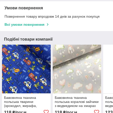
Умови повернення
Повернення товару впродовж 14 днів за рахунок покупця
Всі умови повернення
Подібні товари компанії
Бавовняна тканина
Бавовняна тканина
Баво
польська тварини
польська коралові зайчики
поль
(крокодил, жирафа,
з ведмедиком на хмарах
ведм
ведмедик і носоріг) у
на сірому (0094)
біло
118
118
123
₴/пог.м
₴/пог.м