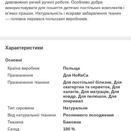
дивовижних речей ручної роботи. Особливо добре
використовувати для пошиття дитячих постільних комплектів і
м'яких іграшок. Натуральність і яскраве забарвлення тканин
— головна перевага польських виробників.
Характеристики
Основні
Країна виробник
Польща
Призначення
Для HoReCa
Призначення тканини
Для постільної білизни, Для
скатертин та серветок, Для
халатів, Для матраців, Для
ковдр, Для пелюшок, Для
покривал
Тип сировини
Натуральне
Вид натуральної тканини
Рослинного походження
Тканина
Бавовна
Склад
100 %