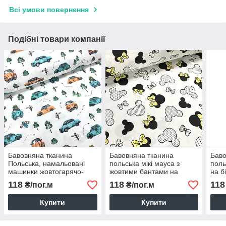
Всі умови повернення
Подібні товари компанії
Бавовняна тканина
Бавовняна тканина
Баво
Польська, намальовані
польська мікі мауса з
поль
машинки жовтогарячо-
жовтими бантами на
на б
бірюзові в лісі на білому
білому (E-0091)
118
118
118
₴/пог.м
₴/пог.м
(0264)
Купити
Купити