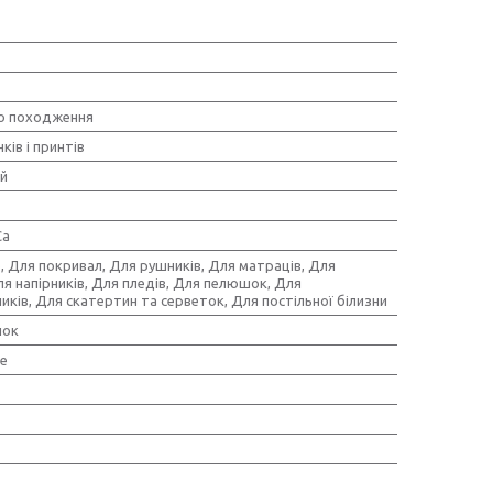
о походження
ків і принтів
й
Ca
, Для покривал, Для рушників, Для матраців, Для
ля напірників, Для пледів, Для пелюшок, Для
ків, Для скатертин та серветок, Для постільної білизни
пок
е