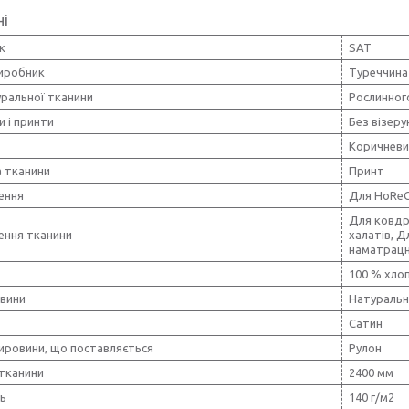
ні
к
SAT
виробник
Туреччина
уральної тканини
Рослинног
и і принти
Без візерун
Коричневи
 тканини
Принт
ення
Для HoRe
Для ковдр
ення тканини
халатів, Д
наматрацни
100 % хло
овини
Натуральн
Сатин
ировини, що поставляється
Рулон
тканини
2400 мм
ть
140 г/м2