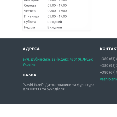
Середа
09:00
17:00
Четвер
09:00
17:00
Пʼятниця
09:00
17:00
Субота
Вихідний
Неділя
Вихідний
+380 (63)
вул. Дубнівська, 22 (Індекс 43010), Луцьк,
Україна
+380 (95)
+380 (67)
vashitkan
"Vashi-tkani": Дитячі тканини та фурнітура
для шиття та рукоділля!