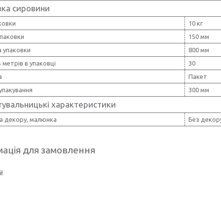
вка сировини
ковки
10 кг
упаковки
150 мм
 упаковки
800 мм
ь метрів в упаковці
30
а
Пакет
упакування
300 мм
тувальницькі характеристики
а декору, малюнка
Без декор
ація для замовлення
₴