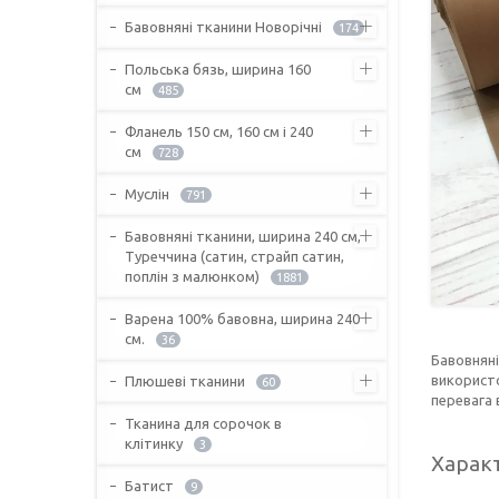
Бавовняні тканини Новорічні
174
Польська бязь, ширина 160
см
485
Фланель 150 см, 160 см і 240
см
728
Муслін
791
Бавовняні тканини, ширина 240 см,
Туреччина (сатин, страйп сатин,
поплін з малюнком)
1881
Варена 100% бавовна, ширина 240
см.
36
Бавовняні
використо
Плюшеві тканини
60
перевага 
Тканина для сорочок в
клітинку
3
Харак
Батист
9