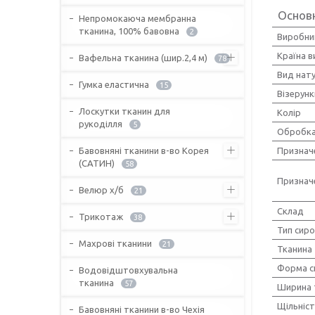
Основ
Непромокаюча мембранна
тканина, 100% бавовна
2
Виробни
Країна 
Вафельна тканина (шир.2,4 м)
78
Вид нат
Гумка еластична
15
Візерунк
Лоскутки тканин для
Колір
рукоділля
5
Обробка
Бавовняні тканини в-во Корея
Признач
(САТИН)
58
Признач
Велюр х/б
21
Склад
Трикотаж
38
Тип сир
Махрові тканини
21
Тканина
Форма с
Водовідштовхувальна
тканина
57
Ширина 
Щільніс
Бавовняні тканини в-во Чехія