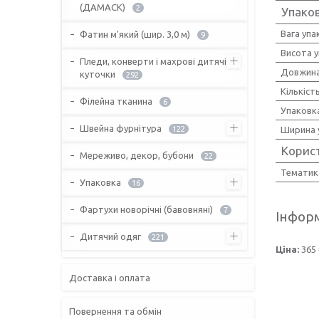
(ДАМАСК)
2
Упако
Вага упа
Фатин м'який (шир. 3,0 м)
9
Висота 
Пледи, конверти і махрові дитячі
Довжина
куточки
292
Кількіст
Філейна тканина
6
Упаковк
Швейна фурнітура
122
Ширина 
Корис
Мереживо, декор, бубони
22
Тематик
Упаковка
16
Фартухи новорічні (бавовняні)
7
Інформ
Дитячий одяг
221
Ціна:
365 
Доставка і оплата
Повернення та обмін