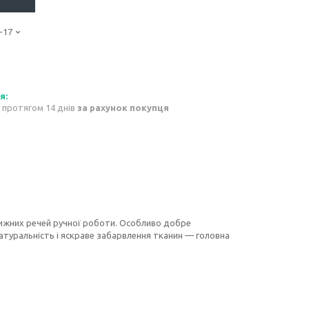
-17
 протягом 14 днів
за рахунок покупця
ижних речей ручної роботи. Особливо добре
атуральність і яскраве забарвлення тканин — головна