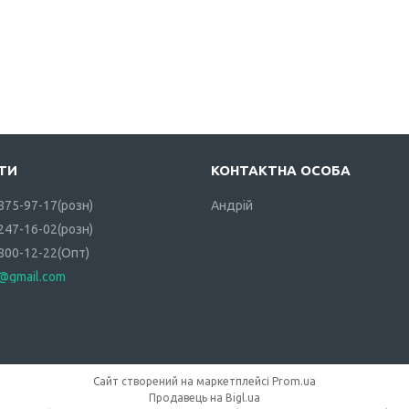
 875-97-17
розн
Андрій
 247-16-02
розн
 800-12-22
Опт
i@gmail.com
Сайт створений на маркетплейсі
Prom.ua
Продавець на Bigl.ua