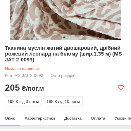
Тканина муслін жатий двошаровий, дрібний
рожевий леопард на білому (шир.1,35 м) (MS-
JAT-2-0093)
Немає в наявності
Код: MS-JAT-2-0093
Опт і роздріб
205
₴/пог.м
195 ₴
від 3 пог.м
185 ₴
від 10 пог.м
Опис
Характеристики
Доставка
Оплата
Умови п