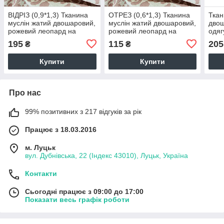
ВІДРІЗ (0,9*1,3) Тканина
ОТРЕЗ (0,6*1,3) Тканина
Ткан
муслін жатий двошаровий,
муслін жатий двошаровий,
двош
рожевий леопард на
рожевий леопард на
одяг
білому (шир.1,35 м) (MS-
білому (шир.1,35 м) (MS-
леоп
195
115
205
₴
₴
JAT-2-0093)
JAT-2-0093)
(шир
0109
Купити
Купити
Про нас
99% позитивних з 217 відгуків за рік
Працює з 18.03.2016
м. Луцьк
вул. Дубнівська, 22 (Індекс 43010), Луцьк, Україна
Контакти
Сьогодні працює з 09:00 до 17:00
Показати весь графік роботи