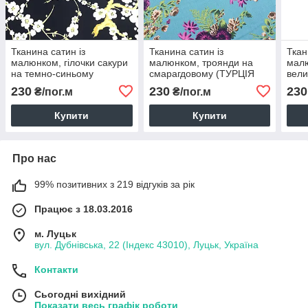
Тканина сатин із
Тканина сатин із
Ткан
малюнком, гілочки сакури
малюнком, троянди на
малю
на темно-синьому
смарагдовому (ТУРЦІЯ
вели
(ТУРЦІЯ шир. 2,4 м) (SAT-
шир. 2,4 м) (SAT-S-0019)
синь
230
230
230
₴/пог.м
₴/пог.м
S-0011)
м) (
Купити
Купити
Про нас
99% позитивних з 219 відгуків за рік
Працює з 18.03.2016
м. Луцьк
вул. Дубнівська, 22 (Індекс 43010), Луцьк, Україна
Контакти
Сьогодні вихідний
Показати весь графік роботи