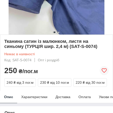
Тканина сатин із малюнком, листя на
синьому (ТУРЦІЯ шир. 2,4 м) (SAT-S-0074)
Немає в наявності
Код: SAT-S-0074
Опт і роздріб
250
₴/пог.м
240 ₴
від 3 пог.м
230 ₴
від 10 пог.м
220 ₴
від 30 пог.м
Опис
Характеристики
Доставка
Оплата
Умови п
Опис