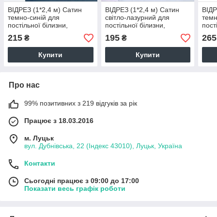
ВІДРЕЗ (1*2,4 м) Сатин
ВІДРЕЗ (1*2,4 м) Сатин
ВІДР
темно-синій для
світло-лазурний для
темн
постільної білизни,
постільної білизни,
пост
мерсеризований (ТУРЦІЯ
мерсеризований (ТУРЦІЯ
мер
215
195
265
₴
₴
шир. 2,4 м) (SAT-N-0066)
шир. 2,4 м) (SAT-N-0040)
шир.
Купити
Купити
Про нас
99% позитивних з 219 відгуків за рік
Працює з 18.03.2016
м. Луцьк
вул. Дубнівська, 22 (Індекс 43010), Луцьк, Україна
Контакти
Сьогодні працює з 09:00 до 17:00
Показати весь графік роботи