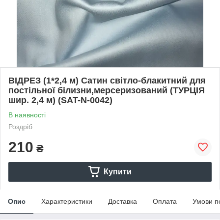
ВІДРЕЗ (1*2,4 м) Сатин світло-блакитний для
постільної білизни,мерсеризований (ТУРЦІЯ
шир. 2,4 м) (SAT-N-0042)
В наявності
Роздріб
210
₴
Купити
Опис
Характеристики
Доставка
Оплата
Умови п