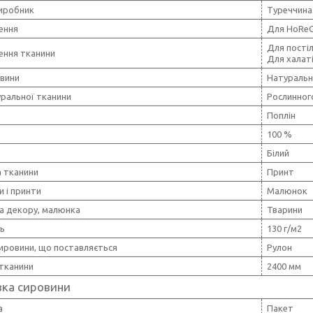
виробник
Туреччина
ення
Для HoRe
Для постіл
ення тканини
Для халат
овини
Натуральн
уральної тканини
Рослинног
Поплін
100 %
Білий
 тканини
Принт
и і принти
Малюнок
а декору, малюнка
Тварини
ть
130 г/м2
ировини, що поставляється
Рулон
тканини
2400 мм
вка сировини
а
Пакет