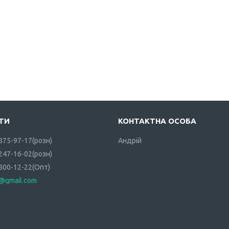
 875-97-17
розн
Андрій
 247-16-02
розн
 800-12-22
Опт
i@gmail.com