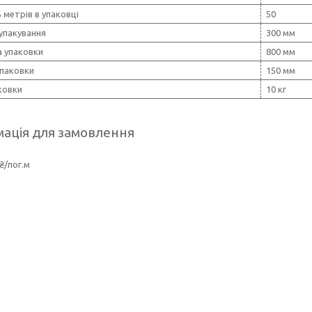
ь метрів в упаковці
50
упакування
300 мм
 упаковки
800 мм
упаковки
150 мм
ковки
10 кг
ація для замовлення
₴/пог.м