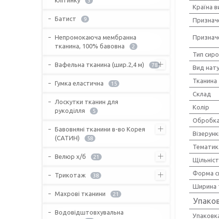
3
Країна 
Батист
9
Признач
Непромокаюча мембранна
Признач
тканина, 100% бавовна
2
Тип сир
Вафельна тканина (шир.2,4 м)
78
Вид нат
Тканина
Гумка еластична
15
Склад
Лоскутки тканин для
Колір
рукоділля
5
Обробка
Бавовняні тканини в-во Корея
Візерунк
(САТИН)
58
Тематик
Велюр х/б
21
Щільніс
Форма с
Трикотаж
38
Ширина 
Махрові тканини
21
Упако
Водовідштовхувальна
Упаковк