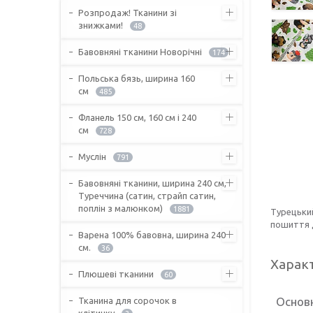
Розпродаж! Тканини зі
знижками!
48
Бавовняні тканини Новорічні
174
Польська бязь, ширина 160
см
485
Фланель 150 см, 160 см і 240
см
728
Муслін
791
Бавовняні тканини, ширина 240 см,
Туреччина (сатин, страйп сатин,
поплін з малюнком)
1881
Турецьки
пошиття д
Варена 100% бавовна, ширина 240
см.
36
Харак
Плюшеві тканини
60
Основ
Тканина для сорочок в
клітинку