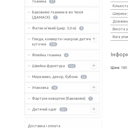
тканина
57
Кількіст
Бавовняні тканини в-во Чехія
Ширина 
(ДАМАСК)
2
Довжина
Фатин м'який (шир. 3,0 м)
9
Висота 
Вага упа
Пледи, конверти і махрові дитячі
куточки
292
Інформ
Філейна тканина
6
Швейна фурнітура
122
Ціна:
180 
Мереживо, декор, бубони
22
Упаковка
16
Фартухи новорічні (бавовняні)
7
Дитячий одяг
221
Доставка і оплата