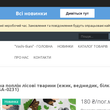
анії неробочий час. Замовлення та повідомлення будуть опрацьовані на
"Vashi-tkani" - ГОЛОВНА
НОВИНКИ
КАТАЛОГ ТОВАРІВ
ПРО НАС
КОНТАКТИ
а поплін лісові тварини (ежик, ведмедик, білк
SA-0231)
180 ₴/пог.
Новинка
Показати оптові ці