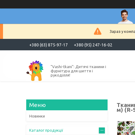
Зараз у комп
+380 (63) 875-97-17
+380 (95) 247-16-02
"Vashi-tkani": Дитячі тканини і
фурнітура для шиття і
рукоділля!
Тканин
м) (R-
Новинки
Каталог продукції