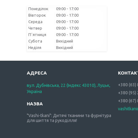
Понеділок
09:00
17:00
Вівторок
09:00
17:00
Середа
09:00
17:00
Четвер
09:00
17:00
Пʼятниця
09:00
17:00
Субота
Вихідний
Неділя
Вихідний
+380 (63)
вул. Дубнівська, 22 (Індекс 43010), Луцьк,
Україна
+380 (95)
+380 (67)
vashitkan
"Vashi-tkani": Дитячі тканини та фурнітура
для шиття та рукоділля!