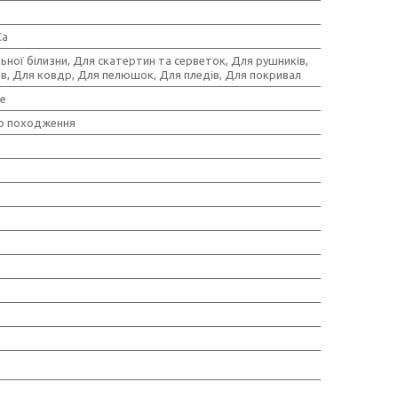
Ca
ьної білизни, Для скатертин та серветок, Для рушників,
ів, Для ковдр, Для пелюшок, Для пледів, Для покривал
е
о походження