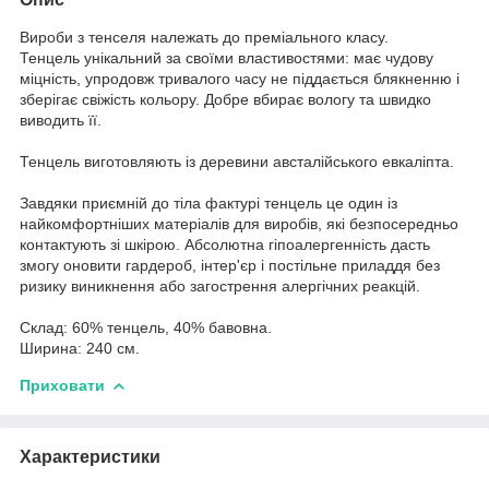
Вироби з тенселя належать до преміального класу.
Тенцель унікальний за своїми властивостями: має чудову
міцність, упродовж тривалого часу не піддається блякненню і
зберігає свіжість кольору. Добре вбирає вологу та швидко
виводить її.
Тенцель виготовляють із деревини австалійського евкаліпта.
Завдяки приємній до тіла фактурі тенцель це один із
найкомфортніших матеріалів для виробів, які безпосередньо
контактують зі шкірою. Абсолютна гіпоалергенність дасть
змогу оновити гардероб, інтер'єр і постільне приладдя без
ризику виникнення або загострення алергічних реакцій.
Склад: 60% тенцель, 40% бавовна.
Ширина: 240 см.
Приховати
Характеристики