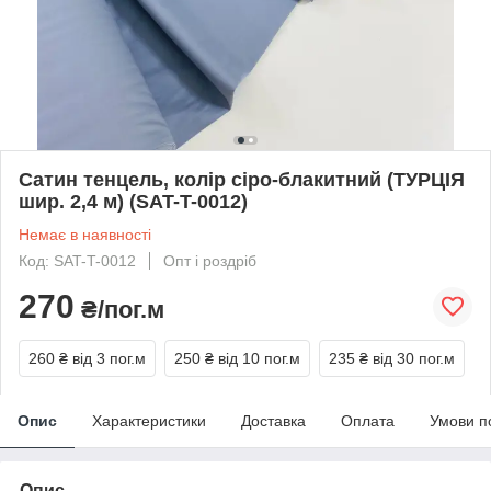
Сатин тенцель, колір сіро-блакитний (ТУРЦІЯ
шир. 2,4 м) (SAT-T-0012)
Немає в наявності
Код: SAT-T-0012
Опт і роздріб
270
₴/пог.м
260 ₴
від 3 пог.м
250 ₴
від 10 пог.м
235 ₴
від 30 пог.м
Опис
Характеристики
Доставка
Оплата
Умови п
Опис