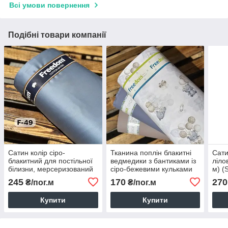
Всі умови повернення
Подібні товари компанії
Сатин колір сіро-
Тканина поплін блакитні
Сати
блакитний для постільної
ведмедики з бантиками із
ліло
білизни, мерсеризований
сіро-бежевими кульками
м) (
(ТУРЦІЯ шир. 2,4 м) (SAT-
на білому (ТУРЦІЯ шир.
245
170
270
₴/пог.м
₴/пог.м
FR-0049)
2,4 м) (R-FR-0865)
Купити
Купити