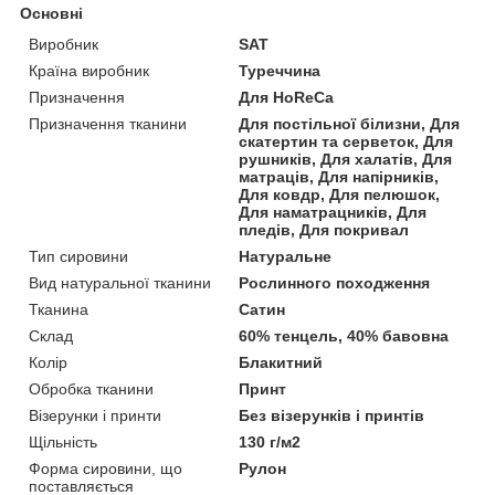
Основні
Виробник
SAT
Країна виробник
Туреччина
Призначення
Для HoReCa
Призначення тканини
Для постільної білизни, Для
скатертин та серветок, Для
рушників, Для халатів, Для
матраців, Для напірників,
Для ковдр, Для пелюшок,
Для наматрацників, Для
пледів, Для покривал
Тип сировини
Натуральне
Вид натуральної тканини
Рослинного походження
Тканина
Сатин
Склад
60% тенцель, 40% бавовна
Колір
Блакитний
Обробка тканини
Принт
Візерунки і принти
Без візерунків і принтів
Щільність
130 г/м2
Форма сировини, що
Рулон
поставляється