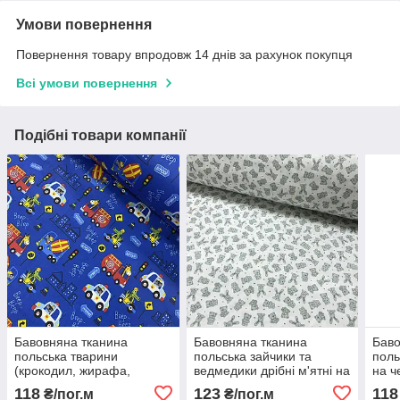
Умови повернення
Повернення товару впродовж 14 днів за рахунок покупця
Всі умови повернення
Подібні товари компанії
Бавовняна тканина
Бавовняна тканина
Баво
польська тварини
польська зайчики та
поль
(крокодил, жирафа,
ведмедики дрібні м'ятні на
на ч
ведмедик і носоріг) у
білому (0055)
118
123
118
₴/пог.м
₴/пог.м
машинках на синьому