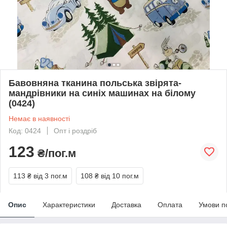
Бавовняна тканина польська звірята-
мандрівники на синіх машинах на білому
(0424)
Немає в наявності
Код: 0424
Опт і роздріб
123
₴/пог.м
113 ₴
від 3 пог.м
108 ₴
від 10 пог.м
Опис
Характеристики
Доставка
Оплата
Умови п