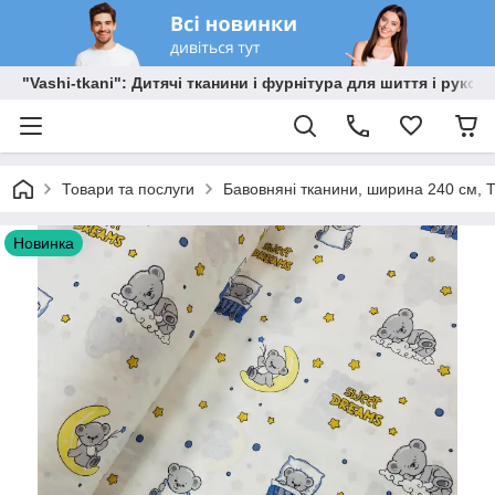
"Vashi-tkani": Дитячі тканини і фурнітура для шиття і рукоді
Товари та послуги
Бавовняні тканини, ширина 240 см, Т
Новинка