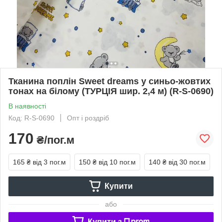
Тканина поплін Sweet dreams у синьо-жовтих
тонах на білому (ТУРЦІЯ шир. 2,4 м) (R-S-0690)
В наявності
Код: R-S-0690
Опт і роздріб
170
₴/пог.м
165 ₴
від 3 пог.м
150 ₴
від 10 пог.м
140 ₴
від 30 пог.м
Купити
або
Купити з