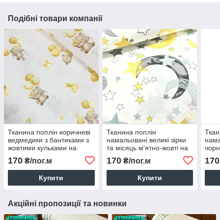
Подібні товари компанії
Тканина поплін коричневі
Тканина поплін
Ткан
ведмедики з бантиками з
намальовані великі зірки
нама
жовтими кульками на
та місяць м'ятно-жовті на
чор
білому (ТУРЦІЯ шир. 2,4
білому (ТУРЦІЯ шир. 2,4
зіро
170
170
170
₴/пог.м
₴/пог.м
м) (R-FR-0867)
м) (R-S-0421)
(ТУР
0445
Купити
Купити
Акційні пропозиції та новинки
Новинка
Новинка