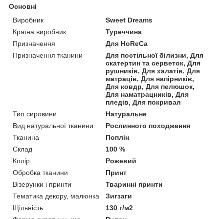
Основні
Виробник
Sweet Dreams
Країна виробник
Туреччина
Призначення
Для HoReCa
Призначення тканини
Для постільної білизни, Для
скатертин та серветок, Для
рушників, Для халатів, Для
матраців, Для напірників,
Для ковдр, Для пелюшок,
Для наматрацників, Для
пледів, Для покривал
Тип сировини
Натуральне
Вид натуральної тканини
Рослинного походження
Тканина
Поплін
Склад
100 %
Колір
Рожевий
Обробка тканини
Принт
Візерунки і принти
Тваринні принти
Тематика декору, малюнка
Зигзаги
Щільність
130 г/м2