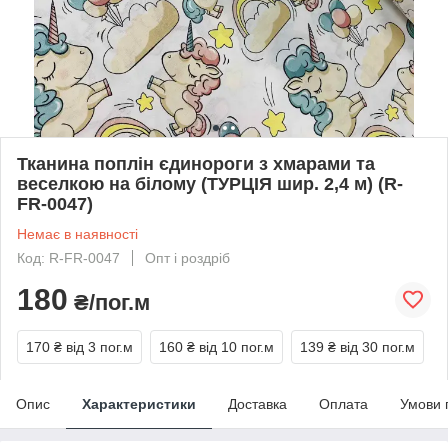
Тканина поплін єдинороги з хмарами та
веселкою на білому (ТУРЦІЯ шир. 2,4 м) (R-
FR-0047)
Немає в наявності
Код: R-FR-0047
Опт і роздріб
180
₴/пог.м
170 ₴
від 3 пог.м
160 ₴
від 10 пог.м
139 ₴
від 30 пог.м
Опис
Характеристики
Доставка
Оплата
Умови 