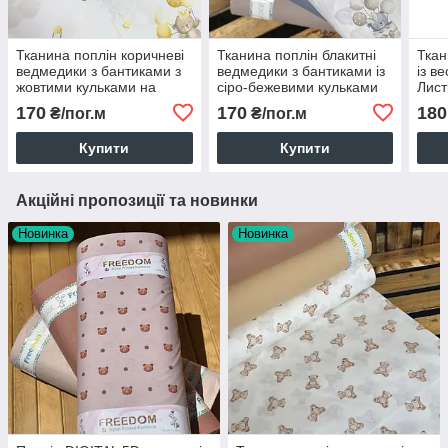
Тканина поплін коричневі
Тканина поплін блакитні
Ткан
ведмедики з бантиками з
ведмедики з бантиками із
із в
жовтими кульками на
сіро-бежевими кульками
Лист
білому (ТУРЦІЯ шир. 2,4
на білому (ТУРЦІЯ шир.
(ТУР
170
170
180
₴/пог.м
₴/пог.м
м) (R-FR-0867)
2,4 м) (R-FR-0865)
SAB-
Купити
Купити
Акційні пропозиції та новинки
Новинка
Новинка