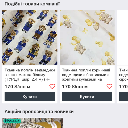
Подібні товари компанії
Тканина поплін ведмедики
Тканина поплін коричневі
Ткан
в костюмах на білому
ведмедики з бантиками з
ведм
(ТУРЦІЯ шир. 2,4 м) (R-
жовтими кульками на
сіро
FR-0730)
білому (ТУРЦІЯ шир. 2,4
на б
170
170
170
₴/пог.м
₴/пог.м
м) (R-FR-0867)
2,4 
Купити
Купити
Акційні пропозиції та новинки
Новинка