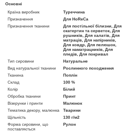
Основні
Країна виробник
Туреччина
Призначення
Для HoReCa
Призначення тканини
Для постільної білизни, Для
скатертин та серветок, Для
рушників, Для халатів, Для
матраців, Для напірників,
Для ковдр, Для пелюшок,
Для наматрацників, Для
пледів, Для покривал
Тип сировини
Натуральне
Вид натуральної тканини
Рослинного походження
Тканина
Поплін
Склад
100 %
Колір
Білий
Обробка тканини
Принт
Візерунки і принти
Малюнок
Тематика декору, малюнка
Тварини
Щільність
130 г/м2
Форма сировини, що
Рулон
поставляється