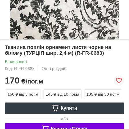
Тканина поплін орнамент листя чорне на
білому (ТУРЦІЯ шир. 2,4 м) (R-FR-0683)
В наявності
Код: R-FR-0683
Опт і роздріб
170
₴/пог.м
160 ₴
від 3 пог.м
145 ₴
від 10 пог.м
135 ₴
від 30 пог.м
Купити
або
Купити з