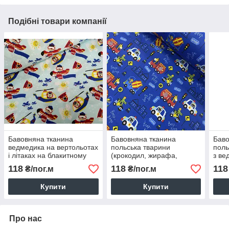
Подібні товари компанії
Бавовняна тканина
Бавовняна тканина
Баво
ведмедика на вертольотах
польська тварини
поль
і літаках на блакитному
(крокодил, жирафа,
з ве
(0261)
ведмедик і носоріг) у
на с
118
118
118
₴/пог.м
₴/пог.м
машинках на синьому
(0545)
Купити
Купити
Про нас