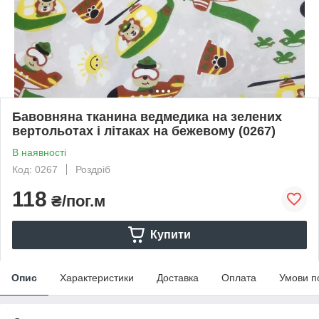
Бавовняна тканина ведмедика на зелених
вертольотах і літаках на бежевому (0267)
В наявності
Код: 0267
Роздріб
118
₴/пог.м
Купити
Опис
Характеристики
Доставка
Оплата
Умови п