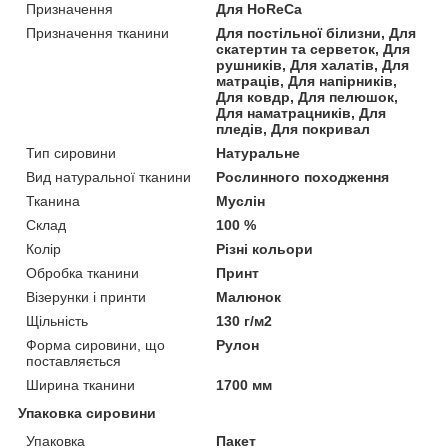
Призначення
Для HoReCa
Призначення тканини
Для постільної білизни, Для
скатертин та серветок, Для
рушників, Для халатів, Для
матраців, Для напірників,
Для ковдр, Для пелюшок,
Для наматрацників, Для
пледів, Для покривал
Тип сировини
Натуральне
Вид натуральної тканини
Рослинного походження
Тканина
Муслін
Склад
100 %
Колір
Різні кольори
Обробка тканини
Принт
Візерунки і принти
Малюнок
Щільність
130 г/м2
Форма сировини, що
Рулон
поставляється
Ширина тканини
1700 мм
Упаковка сировини
Упаковка
Пакет