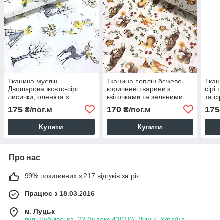
Тканина муслін
Тканина поплін бежево-
Ткан
Двошарова жовто-сірі
коричневі тварини з
сірі
лисички, оленята з
квіточками та зеленими
та с
вигвамами на білому
гілочками на білому
біло
175
170
175
₴/пог.м
₴/пог.м
(шир. 1,7 м) (MS-S-0062)
(ТУРЦІЯ шир.2,4 м) (R-S-
м) (
0573)
Купити
Купити
Про нас
99% позитивних з 217 відгуків за рік
Працює з 18.03.2016
м. Луцьк
вул. Дубнівська, 22 (Індекс 43010), Луцьк, Україна