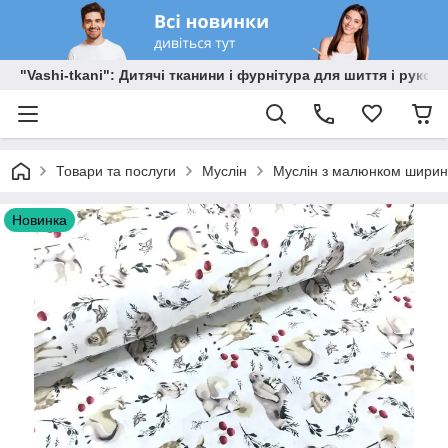
"Vashi-tkani": Дитячі тканини і фурнітура для шиття і рукоді
Товари та послуги
Муслін
Муслін з малюнком ширино
Новинка