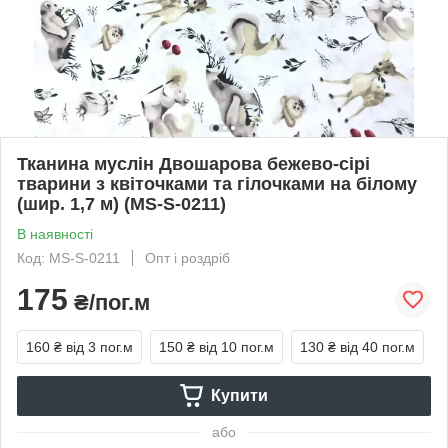
Тканина муслін Двошарова бежево-сірі
тварини з квіточками та гілочками на білому
(шир. 1,7 м) (MS-S-0211)
В наявності
Код: MS-S-0211
Опт і роздріб
175
₴/пог.м
160 ₴
від 3 пог.м
150 ₴
від 10 пог.м
130 ₴
від 40 пог.м
Купити
або