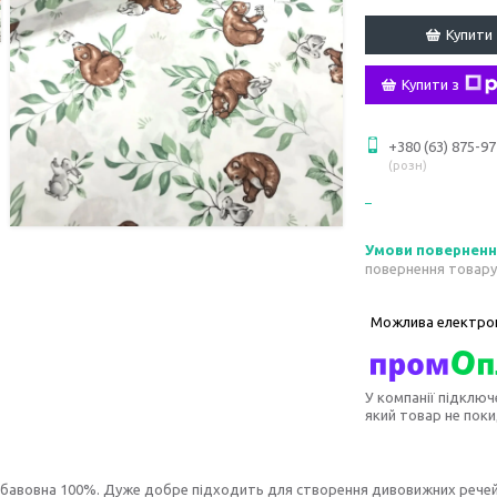
Купити
Купити з
+380 (63) 875-97
розн
повернення товару
У компанії підключ
який товар не пок
 бавовна 100%. Дуже добре підходить для створення дивовижних речей