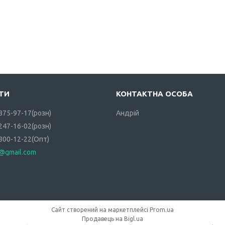
 875-97-17
розн
Андрій
 247-16-02
розн
 800-12-22
Опт
i@gmail.com
Сайт створений на маркетплейсі
Prom.ua
Продавець на Bigl.ua