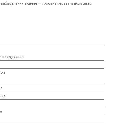
ве забарвлення тканин — головна перевага польських
о походження
ори
Ca
вал
е