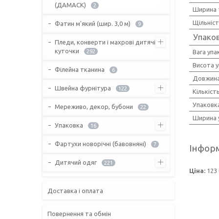
(ДАМАСК)
2
Ширина 
Щільніс
Фатин м'який (шир. 3,0 м)
9
Упако
Пледи, конверти і махрові дитячі
куточки
292
Вага упа
Висота 
Філейна тканина
6
Довжина
Швейна фурнітура
122
Кількіст
Упаковк
Мереживо, декор, бубони
22
Ширина 
Упаковка
16
Фартухи новорічні (бавовняні)
7
Інформ
Дитячий одяг
221
Ціна:
123 
Доставка і оплата
Повернення та обмін