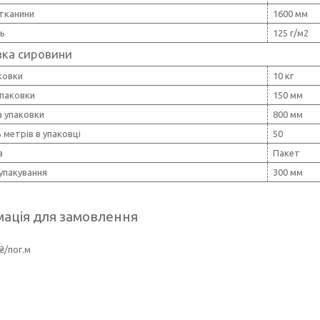
тканини
1600 мм
ть
125 г/м2
вка сировини
ковки
10 кг
упаковки
150 мм
 упаковки
800 мм
ь метрів в упаковці
50
а
Пакет
упакування
300 мм
ація для замовлення
₴/пог.м