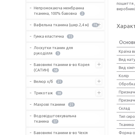
пошиття д
Непромокаюча мембранна
виробникі
тканина, 100% бавовна
2
Вафельна тканина (шир.2,4 м)
Харак
78
Гумка еластична
15
Основ
Лоскутки тканин для
Країна 
рукоділля
5
Вид нат
Бавовняні тканини в-во Корея
Вид хімі
(САТИН)
58
Колір
Велюр х/б
21
Обробка
Признач
Трикотаж
38
Признач
Махрові тканини
21
Склад
Водовідштовхувальна
Тип сир
тканина
57
Тканина
Бавовняні тканини в-во Чехія
Форма с