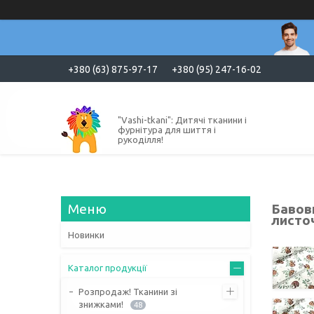
+380 (63) 875-97-17
+380 (95) 247-16-02
"Vashi-tkani": Дитячі тканини і
фурнітура для шиття і
рукоділля!
Бавов
листоч
Новинки
Каталог продукції
Розпродаж! Тканини зі
знижками!
48