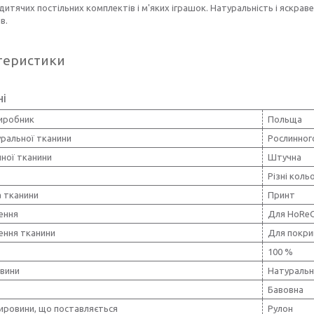
итячих постільних комплектів і м'яких іграшок. Натуральність і яскра
в.
теристики
ні
виробник
Польща
уральної тканини
Рослинног
чної тканини
Штучна
Різні коль
 тканини
Принт
ення
Для HoRe
ення тканини
Для покри
100 %
овини
Натуральн
Бавовна
ировини, що поставляється
Рулон