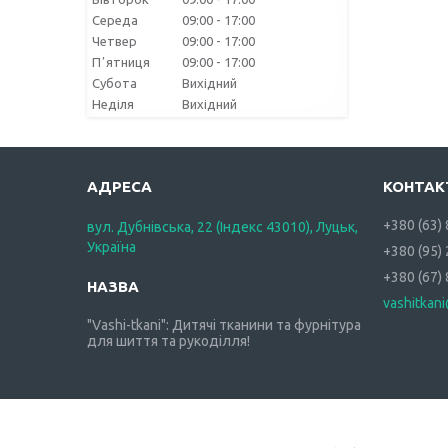
Середа
09:00
17:00
Четвер
09:00
17:00
Пʼятниця
09:00
17:00
Субота
Вихідний
Неділя
Вихідний
+380 (63)
вул. Дубнівська, 22 (Індекс 43010), Луцьк,
Україна
+380 (95)
+380 (67)
vashitkan
"Vashi-tkani": Дитячі тканини та фурнітура
для шиття та рукоділля!