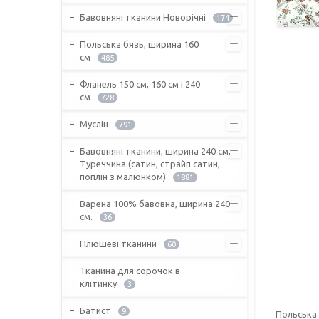
Бавовняні тканини Новорічні
174
Польська бязь, ширина 160
см
485
Фланель 150 см, 160 см і 240
см
728
Муслін
791
Бавовняні тканини, ширина 240 см,
Туреччина (сатин, страйп сатин,
поплін з малюнком)
1881
Варена 100% бавовна, ширина 240
см.
36
Плюшеві тканини
60
Тканина для сорочок в
клітинку
3
Батист
9
Польська