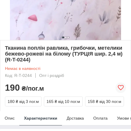
Тканина поплін равлика, грибочки, метелики
бежево-рожеві на білому (ТУРЦІЯ шир. 2,4 м)
(R-T-0244)
Немає в наявності
Код: R-T-0244
Опт і роздріб
190
₴/пог.м
180 ₴
від 3 пог.м
165 ₴
від 10 пог.м
158 ₴
від 30 пог.м
Опис
Характеристики
Доставка
Оплата
Умови 