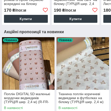
всередині на білому
білому (ТУРЦІЯ шир. 2,4
Лист
(ТУРЦІЯ шир. 2,4 м) (R-
м) (R-T-0199)
(ТУР
170
190
180
₴/пог.м
₴/пог.м
FR-0176)
SAB-
Купити
Купити
Акційні пропозиції та новинки
Новинка
Новинка
Поплін DIGITAL 5D маленькі
Тканина поплін коричневі
мордочки ведмедиків
ведмедики в футболках на
(ТУРЦІЯ шир. 2,4 м) (R-FR-
білому (ТУРЦІЯ шир. 2,4 м)
0893)
(R-FR-0889)
В наявності
В наявності