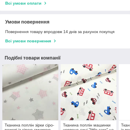
Всі умови оплати
Умови повернення
Повернення товару впродовж 14 днів за рахунок покупця
Всі умови повернення
Подібні товари компанії
Тканина поплін зірки сіро-
Тканина поплін машинки
Ткан
рожеві із сірою смужкою
червоно-сині "little cars" на
із в