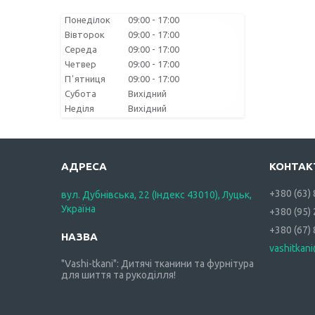
Понеділок
09:00
17:00
Вівторок
09:00
17:00
Середа
09:00
17:00
Четвер
09:00
17:00
Пʼятниця
09:00
17:00
Субота
Вихідний
Неділя
Вихідний
+380 (63)
вул. Дубнівська, 22 (Індекс 43010), Луцьк,
Україна
+380 (95)
+380 (67)
vashitkan
"Vashi-tkani": Дитячі тканини та фурнітура
для шиття та рукоділля!