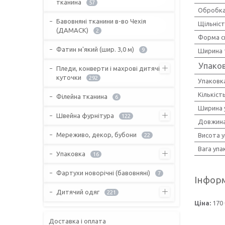
тканина
57
Обробка
Бавовняні тканини в-во Чехія
Щільніс
(ДАМАСК)
2
Форма с
Фатин м'який (шир. 3,0 м)
9
Ширина 
Упако
Пледи, конверти і махрові дитячі
куточки
292
Упаковк
Кількіст
Філейна тканина
6
Ширина 
Швейна фурнітура
122
Довжина
Мереживо, декор, бубони
Висота 
22
Вага упа
Упаковка
16
Фартухи новорічні (бавовняні)
7
Інформ
Дитячий одяг
221
Ціна:
170 
Доставка і оплата