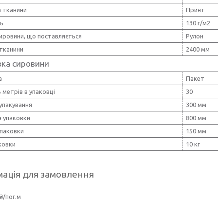
 тканини
Принт
ть
130 г/м2
ировини, що поставляється
Рулон
тканини
2400 мм
вка сировини
а
Пакет
ь метрів в упаковці
30
упакування
300 мм
 упаковки
800 мм
упаковки
150 мм
ковки
10 кг
ація для замовлення
₴/пог.м