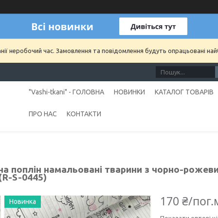
анії неробочий час. Замовлення та повідомлення будуть опрацьовані на
"Vashi-tkani" - ГОЛОВНА
НОВИНКИ
КАТАЛОГ ТОВАРІВ
ПРО НАС
КОНТАКТИ
на поплін намальовані тварини з чорно-рожеви
 (R-S-0445)
170 ₴/пог.
Новинка
Показати оптові ці