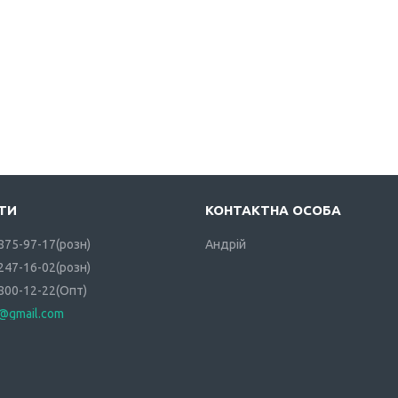
 875-97-17
розн
Андрій
 247-16-02
розн
 800-12-22
Опт
i@gmail.com