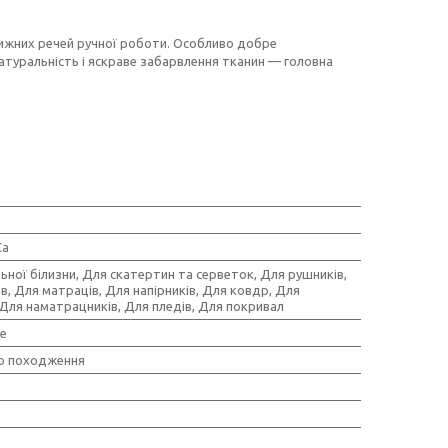
ижних речей ручної роботи. Особливо добре
атуральність і яскраве забарвлення тканин — головна
Ca
ьної білизни, Для скатертин та серветок, Для рушників,
в, Для матраців, Для напірників, Для ковдр, Для
Для наматрацників, Для пледів, Для покривал
е
о походження