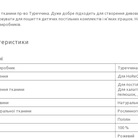
 тканини пр-во Туреччина. Дуже добре підходить для створення дивов
вувати для пошиття дитячих постільних комплектів і м'яких іграшок. Н
виробників.
теристики
ні
виробник
Туреччина
ення
Для HoRe
Для постіл
ення тканини
Для халаті
пелюшок, 
овини
Натуральн
уральної тканини
Рослинног
Поплін
100 %
Рожевий