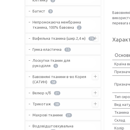
3
Батист
9
Бавовняні
використо
Непромокаюча мембранна
перевага 
тканина, 100% бавовна
2
Вафельна тканина (шир.2,4 м)
Харак
78
Гумка еластична
15
Основ
Лоскутки тканин для
Країна 
рукоділля
5
Признач
Бавовняні тканини в-во Корея
(САТИН)
58
Признач
Велюр х/б
21
Тип сир
Трикотаж
38
Вид нат
Тканина
Махрові тканини
21
Склад
Водовідштовхувальна
Колір