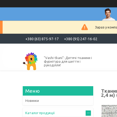
Зараз у комп
+380 (63) 875-97-17
+380 (95) 247-16-02
"Vashi-tkani": Дитячі тканини і
фурнітура для шиття і
рукоділля!
Ткани
2,4 м)
Новинки
Каталог продукції