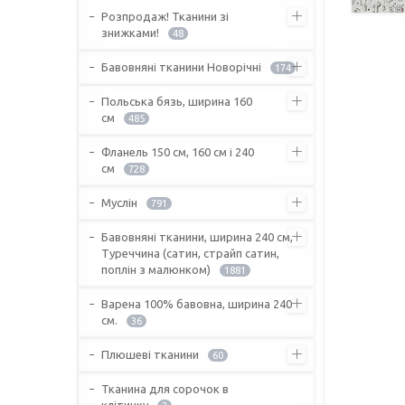
Розпродаж! Тканини зі
знижками!
48
Бавовняні тканини Новорічні
174
Польська бязь, ширина 160
см
485
Фланель 150 см, 160 см і 240
см
728
Муслін
791
Бавовняні тканини, ширина 240 см,
Туреччина (сатин, страйп сатин,
поплін з малюнком)
1881
Варена 100% бавовна, ширина 240
см.
36
Плюшеві тканини
60
Тканина для сорочок в
клітинку