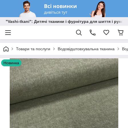
"Vashi-tkani": Дитячі тканини і фурнітура для шиття і рукоді
Товари та послуги
Водовідштовхувальна тканина
Во
Новинка