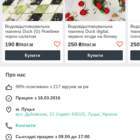
Водовідштовхувальна
Водовідштовхувальна
Водо
тканина Duck (G) Ромбики
тканина Duck digital,
ткани
чорно-салатові
червоні ягоди на білому
гіло
(D-FR-0857)
0855
190
250
250
₴/пог.м
₴/пог.м
Купити
Купити
Про нас
99% позитивних з 217 відгуків за рік
Працює з 18.03.2016
м. Луцьк
вул. Дубнівська, 22 (Індекс 43010), Луцьк, Україна
Контакти
Сьогодні працює з 09:00 до 17:00