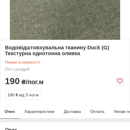
Водовідштовхувальна тканину Duck (G)
Текстурна однотонна оливка
Немає в наявності
Опт і роздріб
190
₴/пог.м
180 ₴
від 3 пог.м
Опис
Характеристики
Доставка
Оплата
Умови п
Опис