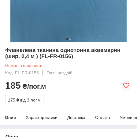
Фланелева тканина однотонна аквамарин
(шир. 2,4 м ) (FL-FR-0156)
Немає в наявності
Код: FL-FR-0156
Опт і роздріб
185
₴/пог.м
175 ₴
від 3 пог.м
Опис
Характеристики
Доставка
Оплата
Умови п
Опис