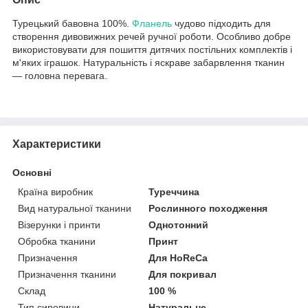
Турецький бавовна 100%.
Фланель
чудово підходить для
створення дивовижних речей ручної роботи. Особливо добре
використовувати для пошиття дитячих постільних комплектів і
м'яких іграшок. Натуральність і яскраве забарвлення тканин
— головна перевага.
Характеристики
Основні
Країна виробник
Туреччина
Вид натуральної тканини
Рослинного походження
Візерунки і принти
Однотонний
Обробка тканини
Принт
Призначення
Для HoReCa
Призначення тканини
Для покривал
Склад
100 %
Тип сировини
Натуральне