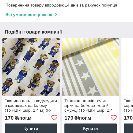
Повернення товару впродовж 14 днів за рахунок покупця
Всі умови повернення
Подібні товари компанії
Тканина поплін ведмедики
Тканина поплін великі
Ткан
в костюмах на білому
зірки на бежево-жовтій
серд
(ТУРЦІЯ шир. 2,4 м) (R-
смужці (ТУРЦІЯ шир. 2,4
(ТУР
FR-0730)
м) (R-FR-0051)
FR-0
170
170
170
₴/пог.м
₴/пог.м
Купити
Купити