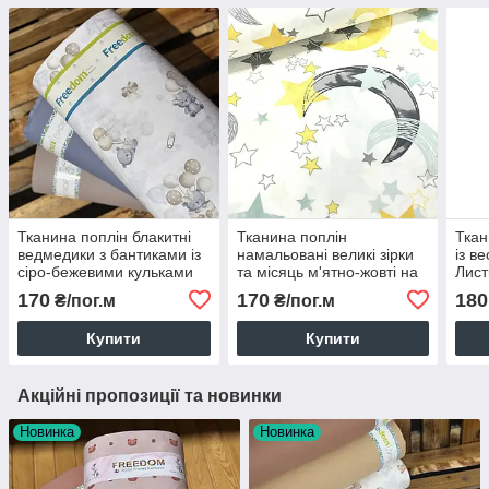
Тканина поплін блакитні
Тканина поплін
Ткан
ведмедики з бантиками із
намальовані великі зірки
із в
сіро-бежевими кульками
та місяць м'ятно-жовті на
Лист
на білому (ТУРЦІЯ шир.
білому (ТУРЦІЯ шир. 2,4
(ТУР
170
170
180
₴/пог.м
₴/пог.м
2,4 м) (R-FR-0865)
м) (R-S-0421)
SAB-
Купити
Купити
Акційні пропозиції та новинки
Новинка
Новинка