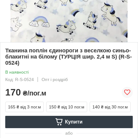
Тканина поплін єдинороги з веселкою синьо-
блакитні на білому (ТУРЦІЯ шир. 2,4 м S) (R-S-
0524)
В наявності
Код: R-S-0524
Опт і роздріб
170
₴/пог.м
165 ₴
від 3 пог.м
150 ₴
від 10 пог.м
140 ₴
від 30 пог.м
Купити
або