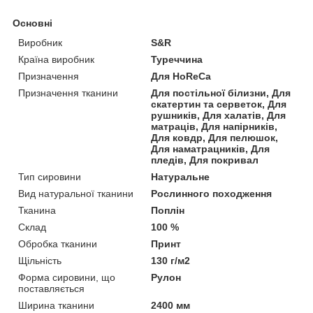
Основні
Виробник
S&R
Країна виробник
Туреччина
Призначення
Для HoReCa
Призначення тканини
Для постільної білизни, Для
скатертин та серветок, Для
рушників, Для халатів, Для
матраців, Для напірників,
Для ковдр, Для пелюшок,
Для наматрацників, Для
пледів, Для покривал
Тип сировини
Натуральне
Вид натуральної тканини
Рослинного походження
Тканина
Поплін
Склад
100 %
Обробка тканини
Принт
Щільність
130 г/м2
Форма сировини, що
Рулон
поставляється
Ширина тканини
2400 мм