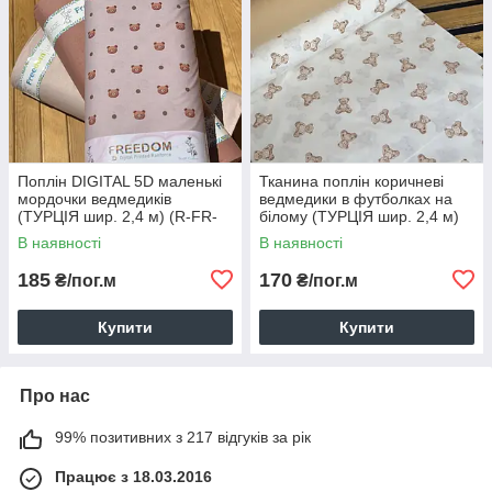
Поплін DIGITAL 5D маленькі
Тканина поплін коричневі
мордочки ведмедиків
ведмедики в футболках на
(ТУРЦІЯ шир. 2,4 м) (R-FR-
білому (ТУРЦІЯ шир. 2,4 м)
0893)
(R-FR-0889)
В наявності
В наявності
185
170
₴/пог.м
₴/пог.м
Купити
Купити
Про нас
99% позитивних з 217 відгуків за рік
Працює з 18.03.2016