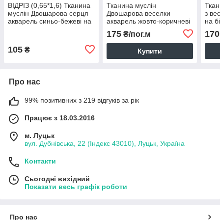
ВІДРІЗ (0,65*1,6) Тканина
Тканина муслін
Ткан
муслін Двошарова серця
Двошарова веселки
з ве
акварель синьо-бежеві на
акварель жовто-коричневі
на б
білому (шир. 1,7 м S) (MS-
із зірками на білому (шир.
2,4 
175
170
₴/пог.м
S-0054)
1,7 м) (MS-S-0292)
105
₴
Купити
Про нас
99% позитивних з 219 відгуків за рік
Працює з 18.03.2016
м. Луцьк
вул. Дубнівська, 22 (Індекс 43010), Луцьк, Україна
Контакти
Сьогодні вихідний
Показати весь графік роботи
Про нас