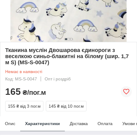
Тканина муслін Двошарова єдинороги з
веселкою синьо-блакитні на білому (шир. 1,7
м S) (MS-S-0047)
Немає в наявності
Код: MS-S-0047
Опт і роздріб
165
₴/пог.м
155 ₴
від 3 пог.м
145 ₴
від 10 пог.м
Опис
Характеристики
Доставка
Оплата
Умови 