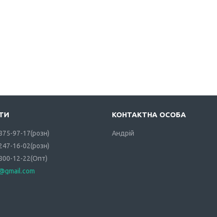
 875-97-17
розн
Андрій
 247-16-02
розн
 800-12-22
Опт
i@gmail.com