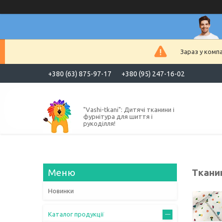
Зараз у комп
+380 (63) 875-97-17
+380 (95) 247-16-02
"Vashi-tkani": Дитячі тканини і
фурнітура для шиття і
рукоділля!
Тканин
Новинки
Каталог продукції