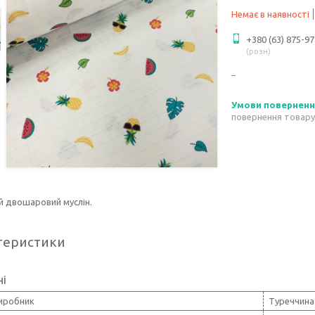
Немає в наявності
+380 (63) 875-97
розн
повернення товару
й двошаровий муслін.
теристики
ні
виробник
Туреччина