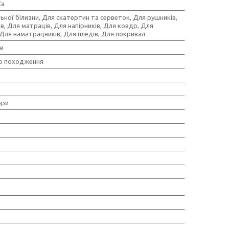
Ca
ьної білизни, Для скатертин та серветок, Для рушників,
в, Для матраців, Для напірників, Для ковдр, Для
Для наматрацників, Для пледів, Для покривал
е
о походження
ори