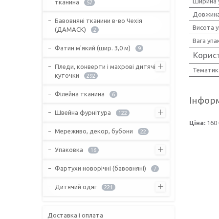
Ширина 
тканина
57
Довжина
Бавовняні тканини в-во Чехія
Висота 
(ДАМАСК)
2
Вага упа
Фатин м'який (шир. 3,0 м)
9
Корис
Пледи, конверти і махрові дитячі
Тематик
куточки
292
Філейна тканина
6
Інформ
Швейна фурнітура
122
Ціна:
160 
Мереживо, декор, бубони
22
Упаковка
16
Фартухи новорічні (бавовняні)
7
Дитячий одяг
221
Доставка і оплата