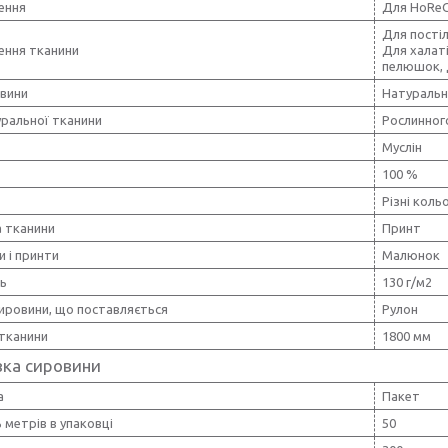
ення
Для HoRe
Для постіл
ення тканини
Для халаті
пелюшок, 
овини
Натуральн
уральної тканини
Рослинног
Муслін
100 %
Різні коль
 тканини
Принт
и і принти
Малюнок
ть
130 г/м2
ировини, що поставляється
Рулон
тканини
1800 мм
вка сировини
а
Пакет
ь метрів в упаковці
50