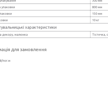
упакування
300 мм
 упаковки
800 мм
упаковки
150 мм
ковки
10 кг
тувальницькі характеристики
а декору, малюнка
Тістечка,
ація для замовлення
₴/пог.м