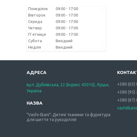
Понеділок
09:00
17:00
Вівторок
09:00
17:00
Середа
09:00
17:00
Четвер
09:00
17:00
Пʼятниця
09:00
17:00
Субота
Вихідний
Неділя
Вихідний
+380 (63)
вул. Дубнівська, 22 (Індекс 43010), Луцьк,
Україна
+380 (95)
+380 (67)
vashitkan
"Vashi-tkani": Дитячі тканини та фурнітура
для шиття та рукоділля!