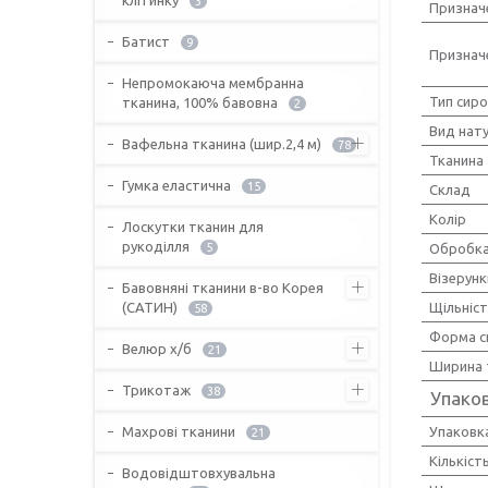
3
Признач
Батист
9
Признач
Непромокаюча мембранна
Тип сир
тканина, 100% бавовна
2
Вид нат
Вафельна тканина (шир.2,4 м)
78
Тканина
Гумка еластична
15
Склад
Колір
Лоскутки тканин для
рукоділля
5
Обробка
Візерунк
Бавовняні тканини в-во Корея
(САТИН)
Щільніс
58
Форма с
Велюр х/б
21
Ширина 
Трикотаж
38
Упако
Махрові тканини
Упаковк
21
Кількіст
Водовідштовхувальна