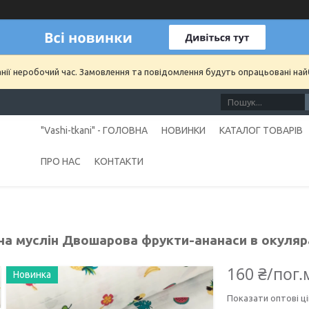
анії неробочий час. Замовлення та повідомлення будуть опрацьовані на
"Vashi-tkani" - ГОЛОВНА
НОВИНКИ
КАТАЛОГ ТОВАРІВ
ПРО НАС
КОНТАКТИ
а муслін Двошарова фрукти-ананаси в окулярах
160 ₴/пог.
Новинка
Показати оптові ці