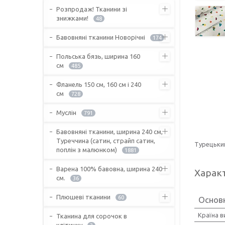
Розпродаж! Тканини зі
знижками!
48
Бавовняні тканини Новорічні
174
Польська бязь, ширина 160
см
485
Фланель 150 см, 160 см і 240
см
728
Муслін
791
Бавовняні тканини, ширина 240 см,
Туреччина (сатин, страйп сатин,
Турецьки
поплін з малюнком)
1881
Варена 100% бавовна, ширина 240
Харак
см.
36
Плюшеві тканини
60
Основ
Країна 
Тканина для сорочок в
клітинку