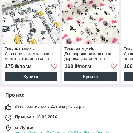
Тканина муслін
Тканина муслін
Ткан
Двошарова намальовані
Двошарова намальовані
Двош
жовто-сірі паровози на
дерева сіро-рожеві з
пові
білому (шир. 1,7 м ) (MS-
пагорбами на білому
роже
175
160
160
₴/пог.м
₴/пог.м
S-0315)
(шир.1,8 м) (MS-F-0136)
м) (
Купити
Купити
Про нас
99% позитивних з 219 відгуків за рік
Працює з 18.03.2016
м. Луцьк
вул. Дубнівська, 22 (Індекс 43010), Луцьк, Україна