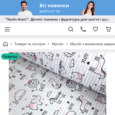
"Vashi-tkani": Дитячі тканини і фурнітура для шиття і рукоді
Товари та послуги
Муслін
Муслін з малюнком ширино
Новинка