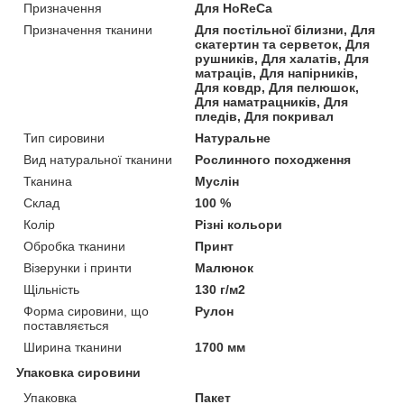
Призначення
Для HoReCa
Призначення тканини
Для постільної білизни, Для
скатертин та серветок, Для
рушників, Для халатів, Для
матраців, Для напірників,
Для ковдр, Для пелюшок,
Для наматрацників, Для
пледів, Для покривал
Тип сировини
Натуральне
Вид натуральної тканини
Рослинного походження
Тканина
Муслін
Склад
100 %
Колір
Різні кольори
Обробка тканини
Принт
Візерунки і принти
Малюнок
Щільність
130 г/м2
Форма сировини, що
Рулон
поставляється
Ширина тканини
1700 мм
Упаковка сировини
Упаковка
Пакет