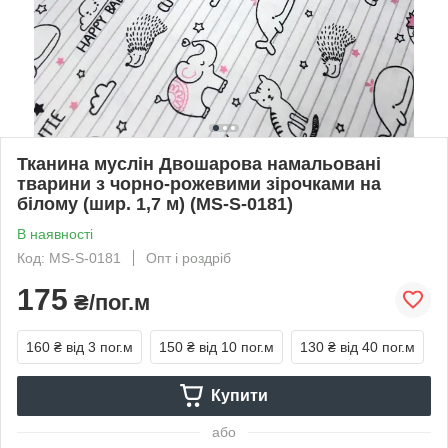
Тканина муслін Двошарова намальовані
тварини з чорно-рожевими зірочками на
білому (шир. 1,7 м) (MS-S-0181)
В наявності
Код: MS-S-0181
Опт і роздріб
175
₴/пог.м
160 ₴
від 3 пог.м
150 ₴
від 10 пог.м
130 ₴
від 40 пог.м
Купити
або