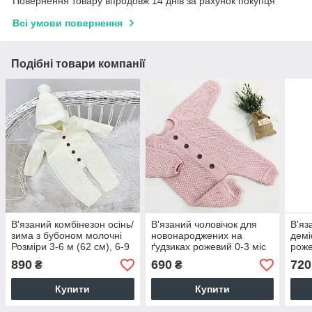
Повернення товару впродовж 14 днів за рахунок покупця
Всі умови повернення
Подібні товари компанії
В'язаний комбінезон осінь/
В'язаний чоловічок для
В'яз
зима з бубоном молочні
новонароджених на
демі
Розміри 3-6 м (62 см), 6-9
ґудзиках рожевий 0-3 міс
роже
м (68 см), 9-12 м (74 см)
(56 см), 3-6 міс (62 см),6-9
см),
890
690
720
₴
₴
міс (68 см), 9-12 м (74 см)
см),
Купити
Купити