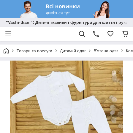
"Vashi-tkani": Дитячі тканини і фурнітура для шиття і рукоді
Товари та послуги
Дитячий одяг
В'язана одяг
Ком