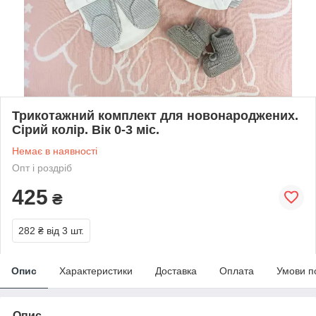
Трикотажний комплект для новонароджених.
Сірий колір. Вік 0-3 міс.
Немає в наявності
Опт і роздріб
425
₴
282 ₴
від 3 шт.
Опис
Характеристики
Доставка
Оплата
Умови п
Опис