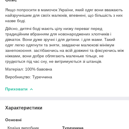
Якщо попросити в мамочок України, який одяг вони вважають
найзручнішим для своїх малюків, впевнені, що більшість з них
назве боді.
Дійсно, дитячі боді мають цілу низку переваг перед
традиційним вбранням для новонароджених хлопчиків і
дівчаток. Вони дуже зручні і для дитини. і для мами. Такий
одяг легко одягнути та зняти, завдаючи малюкові мінімум
занепокоєння. застібаючись на всій довжині та фіксуючись між
ніжками, вони добре облягають маленьке тільце, не
грудкоться під час сну, не витримуються зі штанців.
Матеріал: 100% бавовна
Виробництво: Туреччина
Приховати
Характеристики
Основні
Країна виробник
Туреччина