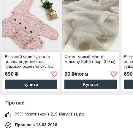
В'язаний чоловічок для
Фатин м'який сірого
В'яз
новонароджених на
кольору,No56 (шир. 3,0 м)
нов
ґудзиках рожевий 0-3 міс
ґудз
(56 см), 3-6 міс (62 см),6-9
см)
690
80
690
₴
₴/пог.м
міс (68 см), 9-12 м (74 см)
Купити
Купити
Про нас
99% позитивних з 219 відгуків за рік
Працює з 18.03.2016