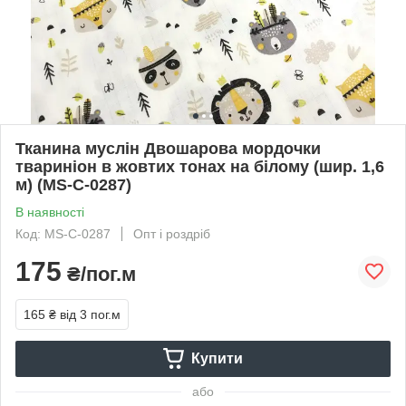
Тканина муслін Двошарова мордочки
тваринiон в жовтих тонах на білому (шир. 1,6
м) (MS-С-0287)
В наявності
Код: MS-С-0287
Опт і роздріб
175
₴/пог.м
165 ₴
від 3 пог.м
Купити
або