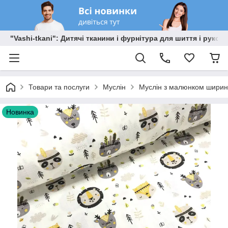
"Vashi-tkani": Дитячі тканини і фурнітура для шиття і рукоді
Товари та послуги
Муслін
Муслін з малюнком ширино
Новинка