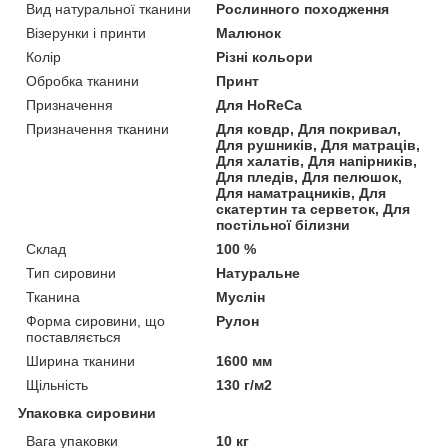
Вид натуральної тканини
Рослинного походження
Візерунки і принти
Малюнок
Колір
Різні кольори
Обробка тканини
Принт
Призначення
Для HoReCa
Призначення тканини
Для ковдр, Для покривал,
Для рушників, Для матраців,
Для халатів, Для напірників,
Для пледів, Для пелюшок,
Для наматрацників, Для
скатертин та серветок, Для
постільної білизни
Склад
100 %
Тип сировини
Натуральне
Тканина
Муслін
Форма сировини, що
Рулон
поставляється
Ширина тканини
1600 мм
Щільність
130 г/м2
Упаковка сировини
Вага упаковки
10 кг