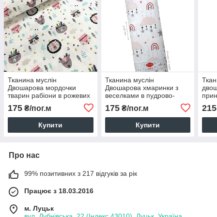
Тканина муслін
Тканина муслін
Ткан
Двошарова мордочки
Двошарова хмаринки з
двош
тварин рабіони в рожевих
веселками в пудрово-
прин
тонах на білому (шир. 1,6
сірих тонах на білому
замк
175
175
215
₴/пог.м
₴/пог.м
м) (MS-С-0286)
(шир. 1,6 м) (MS-S-0373)
на б
(MS
Купити
Купити
Про нас
99% позитивних з 217 відгуків за рік
Працює з 18.03.2016
м. Луцьк
вул. Дубнівська, 22 (Індекс 43010), Луцьк, Україна