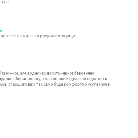
-17
 протягом 14 днів
за рахунок покупця
з ніжної, але водночас досить міцної бавовняної
чудово вбирає вологу, з капюшоном ідеально підходить
кові старшого віку так само буде комфортно укутатися в