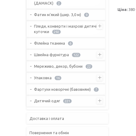
(ДАМАСК)
2
Ціна:
380 
Фатин м'який (шир. 3,0 м)
9
Пледи, конверти і махрові дитячі
куточки
292
Філейна тканина
6
Швейна фурнітура
122
Мереживо, декор, бубони
22
Упаковка
16
Фартухи новорічні (бавовняні)
7
Дитячий одяг
221
Доставка і оплата
Повернення та обмін