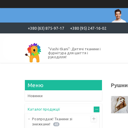
+380 (63) 875-97-17
+380 (95) 247-16-02
"Vashi-tkani": Дитячі тканини і
фурнітура для шиття і
рукоділля!
Рушни
Новинки
Каталог продукції
Розпродаж! Тканини зі
знижками!
48