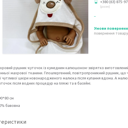
+380 (63) 875-97
розн
повернення товару
хровий рушник-куточок із кумедним капюшоном-звірятко виготовлений і
ньої махрової тканини. Гіпоалергенний, повітропроникний рушник, що 
ї чутливої шкіри новонародженого малюка після купання вдома. А малю
точок після водних процедур на пляжі та в басейні.
90*80 см
00% бавовна
теристики