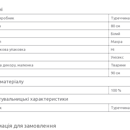
ні
виробник
Туреччина
а
80 см
Білий
л
Махра
кова упаковка
Ні
Унісекс
а декору, малюнка
Тварини
90 см
 матеріалу
100 %
тувальницькі характеристики
к
Туреччина
ація для замовлення