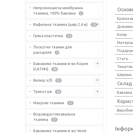
Непромокаюча мембранна
Основ
тканина, 100% бавовна
2
Країна 
Вафельна тканина (шир.2,4 м)
78
Довжин
Колір
Гумка еластична
15
Матеріа
Лоскутки тканин для
Подарун
рукоділля
5
Стать
Бавовняні тканини в-во Корея
Тематик
(САТИН)
58
Ширина
Велюр х/б
21
Склад
Трикотаж
38
Бавовна
Корис
Махрові тканини
21
Виробни
Водовідштовхувальна
тканина
57
Інформ
Бавовняні тканини в-во Чехія