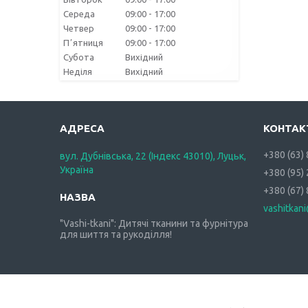
Середа
09:00
17:00
Четвер
09:00
17:00
Пʼятниця
09:00
17:00
Субота
Вихідний
Неділя
Вихідний
+380 (63)
вул. Дубнівська, 22 (Індекс 43010), Луцьк,
Україна
+380 (95)
+380 (67)
vashitkan
"Vashi-tkani": Дитячі тканини та фурнітура
для шиття та рукоділля!