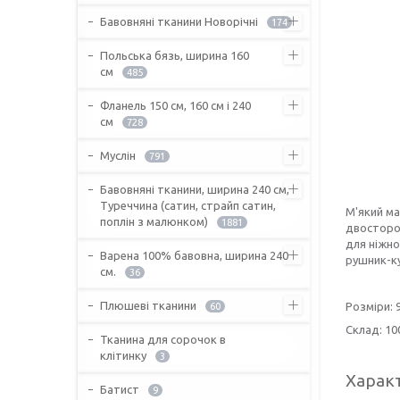
Бавовняні тканини Новорічні
174
Польська бязь, ширина 160
см
485
Фланель 150 см, 160 см і 240
см
728
Муслін
791
Бавовняні тканини, ширина 240 см,
Туреччина (сатин, страйп сатин,
М'який ма
поплін з малюнком)
1881
двосторон
для ніжно
Варена 100% бавовна, ширина 240
рушник-ку
см.
36
Плюшеві тканини
Розміри: 
60
Склад: 1
Тканина для сорочок в
клітинку
3
Харак
Батист
9