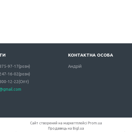
 875-97-17
розн
Андрій
 247-16-02
розн
 800-12-22
Опт
i@gmail.com
Сайт створений на маркетплейсі
Prom.ua
Продавець на Bigl.ua