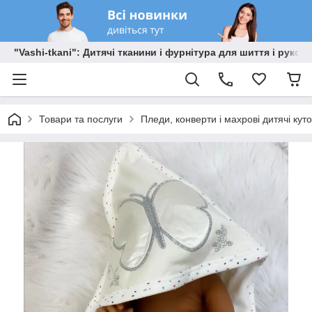
"Vashi-tkani": Дитячі тканини і фурнітура для шиття і рукоді
Товари та послуги
Пледи, конверти і махрові дитячі кут