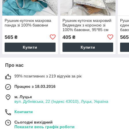
Рушник-куточок махрова
Рушник-куточок махровий
Рушн
панда зі 100% бавовни
Ведмедик з короною зі
єдин
100% бавовни, 95*85 см
бав
565
405
565
₴
₴
Купити
Купити
Про нас
99% позитивних з 219 відгуків за рік
Працює з 18.03.2016
м. Луцьк
вул. Дубнівська, 22 (Індекс 43010), Луцьк, Україна
Контакти
Сьогодні вихідний
Показати весь графік роботи