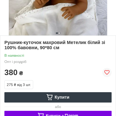
Рушник-куточок махровий Метелик білий зі
100% бавовни, 90*80 см
В наявності
Опт і роздріб
380
₴
275 ₴
від 3 шт.
Купити
або
Купити з