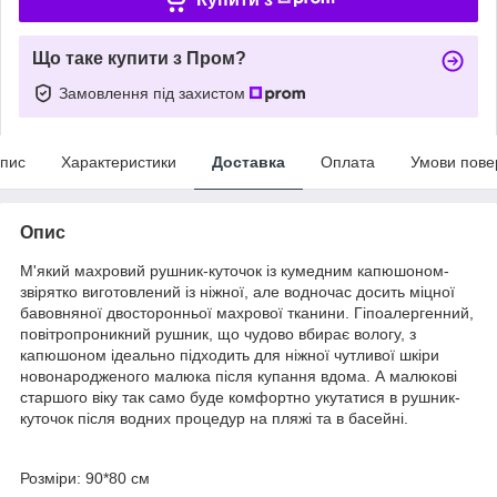
Що таке купити з Пром?
Замовлення під захистом
пис
Характеристики
Доставка
Оплата
Умови пове
Опис
М'який махровий рушник-куточок із кумедним капюшоном-
звірятко виготовлений із ніжної, але водночас досить міцної
бавовняної двосторонньої махрової тканини. Гіпоалергенний,
повітропроникний рушник, що чудово вбирає вологу, з
капюшоном ідеально підходить для ніжної чутливої шкіри
новонародженого малюка після купання вдома. А малюкові
старшого віку так само буде комфортно укутатися в рушник-
куточок після водних процедур на пляжі та в басейні.
Розміри: 90*80 см