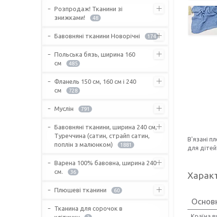
Розпродаж! Тканини зі
знижками!
48
Бавовняні тканини Новорічні
174
Польська бязь, ширина 160
см
485
Фланель 150 см, 160 см і 240
см
728
Муслін
791
Бавовняні тканини, ширина 240 см,
Туреччина (сатин, страйп сатин,
В'язані п
поплін з малюнком)
1881
для дітей
Варена 100% бавовна, ширина 240
см.
36
Харак
Плюшеві тканини
60
Основ
Тканина для сорочок в
Країна 
клітинку