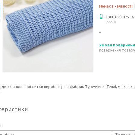
Немає в наявності
+380 (63) 875-97
розн
повернення товару
леди з бавовняної нитки виробництва фабрик Туреччини. Теплі, м'які, як
!
теристики
ні
виробник
Туреччина