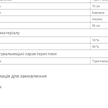
а
75 см
л
Бавовна
Унісекс
95 см
 матеріалу
10 %
90 %
тувальницькі характеристики
к
Туреччина
ація для замовлення
₴