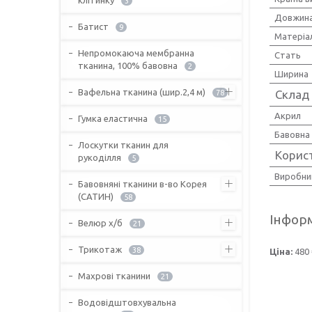
3
Довжин
Батист
9
Матеріа
Непромокаюча мембранна
Стать
тканина, 100% бавовна
2
Ширина
Вафельна тканина (шир.2,4 м)
Склад
78
Акрил
Гумка еластична
15
Бавовна
Лоскутки тканин для
Корис
рукоділля
5
Виробни
Бавовняні тканини в-во Корея
(САТИН)
58
Інформ
Велюр х/б
21
Трикотаж
38
Ціна:
480 
Махрові тканини
21
Водовідштовхувальна