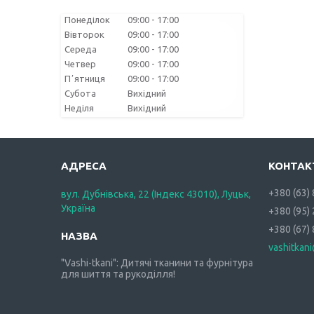
Понеділок
09:00
17:00
Вівторок
09:00
17:00
Середа
09:00
17:00
Четвер
09:00
17:00
Пʼятниця
09:00
17:00
Субота
Вихідний
Неділя
Вихідний
+380 (63)
вул. Дубнівська, 22 (Індекс 43010), Луцьк,
Україна
+380 (95)
+380 (67)
vashitkan
"Vashi-tkani": Дитячі тканини та фурнітура
для шиття та рукоділля!