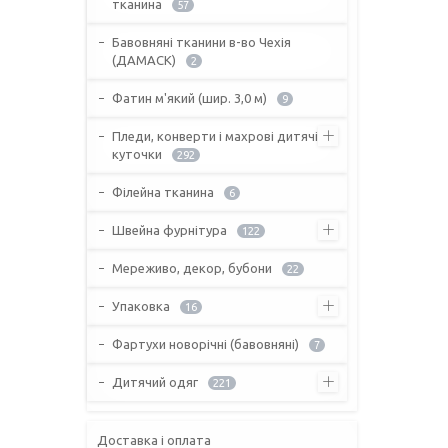
тканина
57
Бавовняні тканини в-во Чехія
(ДАМАСК)
2
Фатин м'який (шир. 3,0 м)
9
Пледи, конверти і махрові дитячі
куточки
292
Філейна тканина
6
Швейна фурнітура
122
Мереживо, декор, бубони
22
Упаковка
16
Фартухи новорічні (бавовняні)
7
Дитячий одяг
221
Доставка і оплата