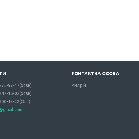
 875-97-17
розн
Андрій
 247-16-02
розн
 800-12-22
Опт
i@gmail.com