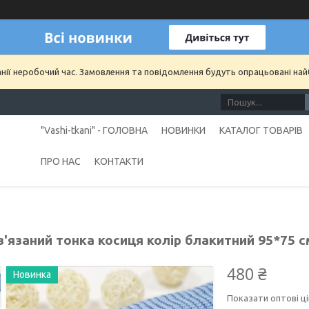
анії неробочий час. Замовлення та повідомлення будуть опрацьовані на
"Vashi-tkani" - ГОЛОВНА
НОВИНКИ
КАТАЛОГ ТОВАРІВ
ПРО НАС
КОНТАКТИ
'язаний тонка косиця колір блакитний 95*75 с
480 ₴
Новинка
Показати оптові ці