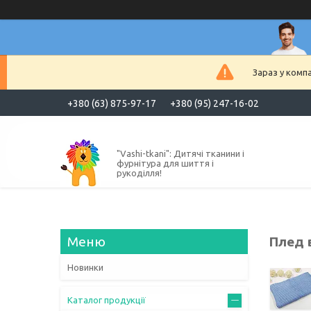
Зараз у комп
+380 (63) 875-97-17
+380 (95) 247-16-02
"Vashi-tkani": Дитячі тканини і
фурнітура для шиття і
рукоділля!
Плед в
Новинки
Каталог продукції