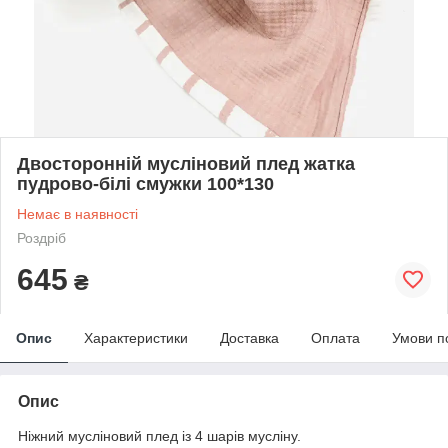
Двосторонній мусліновий плед жатка
пудрово-білі смужки 100*130
Немає в наявності
Роздріб
645
₴
Опис
Характеристики
Доставка
Оплата
Умови п
Опис
Ніжний мусліновий плед із 4 шарів мусліну.