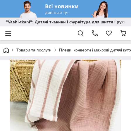
"Vashi-tkani": Дитячі тканини і фурнітура для шиття і рукоді
Товари та послуги
Пледи, конверти і махрові дитячі кут