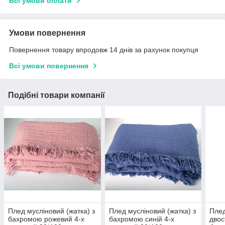
Всі умови оплати
Умови повернення
Повернення товару впродовж 14 днів за рахунок покупця
Всі умови повернення
Подібні товари компанії
Плед мусліновий (жатка) з
Плед мусліновий (жатка) з
Плед
бахромою рожевий 4-x
бахромою синій 4-x
двос