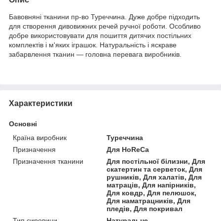
Бавовняні тканини пр-во Туреччина. Дуже добре підходить
для створення дивовижних речей ручної роботи. Особливо
добре використовувати для пошиття дитячих постільних
комплектів і м'яких іграшок. Натуральність і яскраве
забарвлення тканин — головна перевага виробників.
Характеристики
Основні
Країна виробник
Туреччина
Призначення
Для HoReCa
Призначення тканини
Для постільної білизни, Для
скатертин та серветок, Для
рушників, Для халатів, Для
матраців, Для напірників,
Для ковдр, Для пелюшок,
Для наматрацників, Для
пледів, Для покривал
Тип сировини
Натуральне