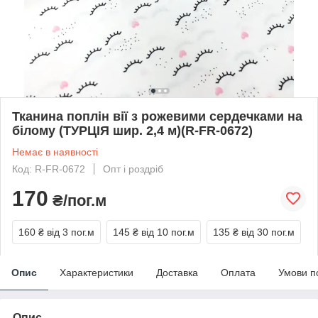
Тканина поплін вії з рожевими сердечками на
білому (ТУРЦІЯ шир. 2,4 м)(R-FR-0672)
Немає в наявності
Код: R-FR-0672
Опт і роздріб
170
₴/пог.м
160 ₴
від 3 пог.м
145 ₴
від 10 пог.м
135 ₴
від 30 пог.м
Опис
Характеристики
Доставка
Оплата
Умови п
Опис