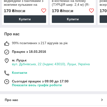
ведмедики з бантиками з
в костюмах на білому
роже
жовтими кульками на
(ТУРЦІЯ шир. 2,4 м) (R-
всер
білому (ТУРЦІЯ шир. 2,4
FR-0730)
(ТУР
170
170
170
₴/пог.м
₴/пог.м
м) (R-FR-0867)
FR-0
Купити
Купити
Про нас
99% позитивних з 217 відгуків за рік
Працює з 18.03.2016
м. Луцьк
вул. Дубнівська, 22 (Індекс 43010), Луцьк, Україна
Контакти
Сьогодні працює з 09:00 до 17:00
Показати весь графік роботи
Про нас