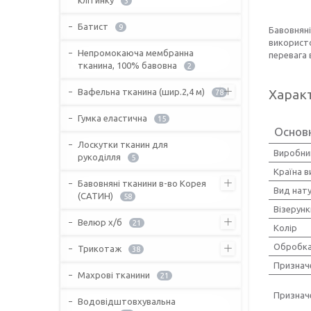
3
Батист
9
Бавовняні
використо
Непромокаюча мембранна
перевага 
тканина, 100% бавовна
2
Вафельна тканина (шир.2,4 м)
Харак
78
Гумка еластична
15
Основ
Лоскутки тканин для
Виробни
рукоділля
5
Країна 
Бавовняні тканини в-во Корея
Вид нат
(САТИН)
58
Візерунк
Велюр х/б
21
Колір
Обробка
Трикотаж
38
Признач
Махрові тканини
21
Признач
Водовідштовхувальна