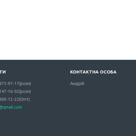
 875-97-17
розн
Андрій
 247-16-02
розн
 800-12-22
Опт
i@gmail.com