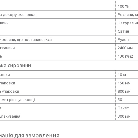
100 %
а декору, малюнка
Рослини, к
овини
Натуральн
Сатин
ировини, що поставляється
Рулон
тканини
2400 мм
ть
130 г/м2
вка сировини
ковки
10 кг
упаковки
150 мм
 упаковки
800 мм
ь метрів в упаковці
30
а
Пакет
упакування
300 мм
ація для замовлення