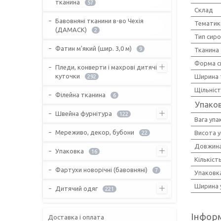
тканина
57
Склад
Бавовняні тканини в-во Чехія
Тематик
(ДАМАСК)
2
Тип сир
Фатин м'який (шир. 3,0 м)
9
Тканина
Форма с
Пледи, конверти і махрові дитячі
куточки
Ширина 
292
Щільніс
Філейна тканина
6
Упако
Швейна фурнітура
122
Вага упа
Мереживо, декор, бубони
Висота 
22
Довжина
Упаковка
16
Кількіст
Фартухи новорічні (бавовняні)
7
Упаковк
Ширина 
Дитячий одяг
221
Інформ
Доставка і оплата