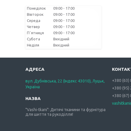
Понеділок
09:00
17:00
Вівторок
09:00
17:00
Середа
09:00
17:00
Четвер
09:00
17:00
Пʼятниця
09:00
17:00
Субота
Вихідний
Неділя
Вихідний
+380 (63)
вул. Дубнівська, 22 (Індекс 43010), Луцьк,
Україна
+380 (95)
+380 (67)
vashitkan
"Vashi-tkani": Дитячі тканини та фурнітура
для шиття та рукоділля!