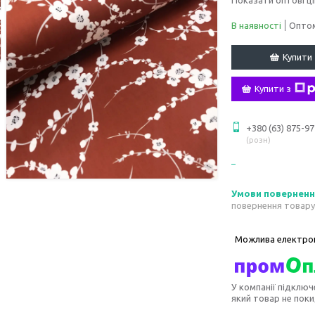
В наявності
Оптом
Купити
Купити з
+380 (63) 875-97
розн
повернення товару
У компанії підключ
який товар не пок