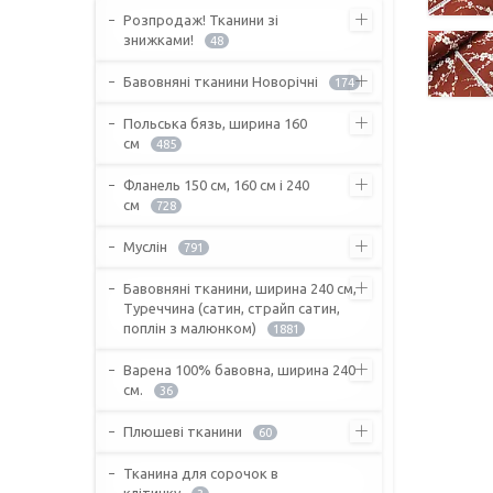
Розпродаж! Тканини зі
знижками!
48
Бавовняні тканини Новорічні
174
Польська бязь, ширина 160
см
485
Фланель 150 см, 160 см і 240
см
728
Муслін
791
Бавовняні тканини, ширина 240 см,
Туреччина (сатин, страйп сатин,
поплін з малюнком)
1881
Варена 100% бавовна, ширина 240
см.
36
Плюшеві тканини
60
Тканина для сорочок в
клітинку