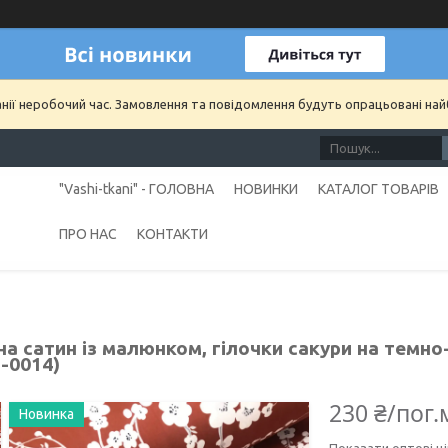
анії неробочий час. Замовлення та повідомлення будуть опрацьовані на
"Vashi-tkani" - ГОЛОВНА
НОВИНКИ
КАТАЛОГ ТОВАРІВ
ПРО НАС
КОНТАКТИ
на сатин із малюнком, гілочки сакури на темно
-0014)
230 ₴/пог.
Новинка
Показати оптові ці