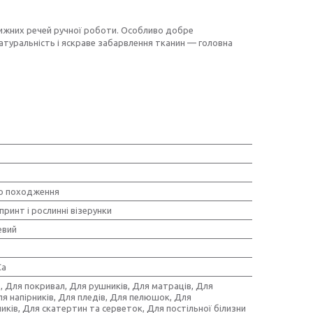
ижних речей ручної роботи. Особливо добре
атуральність і яскраве забарвлення тканин — головна
о походження
принт і рослинні візерунки
евий
Ca
, Для покривал, Для рушників, Для матраців, Для
ля напірників, Для пледів, Для пелюшок, Для
ків, Для скатертин та серветок, Для постільної білизни