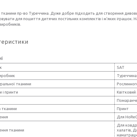
 тканини пр-во Туреччина. Дуже добре підходить для створення дивов
вувати для пошиття дитячих постільних комплектів і м'яких іграшок. Н
виробників.
теристики
ні
к
SAT
виробник
Туреччина
уральної тканини
Рослинног
и і принти
Квітковий 
Помаранч
 тканини
Принт
ення
Для HoRe
Для ковдр
ення тканини
халатів, Д
наматрацни