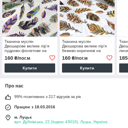
Тканина муслін
Тканина муслін
Ткан
Двошарове велике пір'я
Двошарова велике пір'я
Дво
пудрово-фіолетове на
бежево-коричневі на
лиси
білому (шир. 1,6 м) (MS-
білому (шир. 1,6 м) (MS-
черв
160
160
185
₴/пог.м
₴/пог.м
SA-0228)
SА-0094)
біло
0234
Купити
Купити
Про нас
99% позитивних з 217 відгуків за рік
Працює з 18.03.2016
м. Луцьк
вул. Дубнівська, 22 (Індекс 43010), Луцьк, Україна