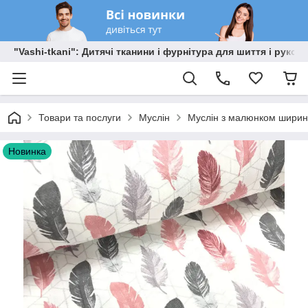
"Vashi-tkani": Дитячі тканини і фурнітура для шиття і рукоді
Товари та послуги
Муслін
Муслін з малюнком ширино
Новинка