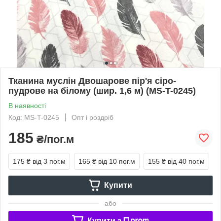
Тканина муслін Двошарове пір'я сіро-
пудрове на білому (шир. 1,6 м) (MS-T-0245)
В наявності
Код: MS-T-0245
Опт і роздріб
185
₴/пог.м
175 ₴
від 3 пог.м
165 ₴
від 10 пог.м
155 ₴
від 40 пог.м
Купити
або
Купити з