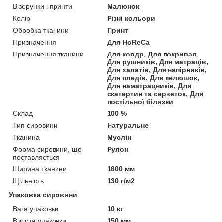
Візерунки і принти
Малюнок
Колір
Різні кольори
Обробка тканини
Принт
Призначення
Для HoReCa
Призначення тканини
Для ковдр, Для покривал,
Для рушників, Для матраців,
Для халатів, Для напірників,
Для пледів, Для пелюшок,
Для наматрацників, Для
скатертин та серветок, Для
постільної білизни
Склад
100 %
Тип сировини
Натуральне
Тканина
Муслін
Форма сировини, що
Рулон
поставляється
Ширина тканини
1600 мм
Щільність
130 г/м2
Упаковка сировини
Вага упаковки
10 кг
Висота упаковки
150 мм