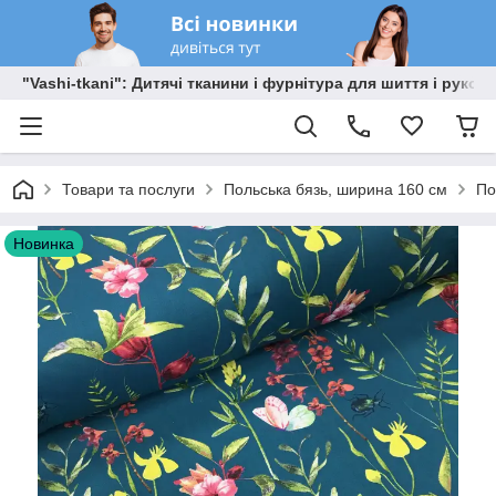
"Vashi-tkani": Дитячі тканини і фурнітура для шиття і рукоді
Товари та послуги
Польська бязь, ширина 160 см
По
Новинка