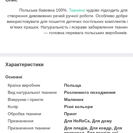
Польська бавовна 100%.
Тканина
чудово підходить для
створення дивовижних речей ручної роботи. Особливо добре
використовувати для пошиття дитячих постільних комплектів і
м'яких іграшок. Натуральність і яскраве забарвлення тканин
— головна перевага польських виробників.
Характеристики
Основні
Країна виробник
Польща
Вид натуральної тканини
Рослинного походження
Візерунки і принти
Малюнок
Колір
Різні кольори
Обробка тканини
Принт
Призначення
Для HoReCa, Для дому
Призначення тканини
Для пледів, Для ковдр, Для
покривал, Для постільної