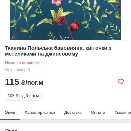
Тканина Польська бавовняна, квіточки з
метеликами на джинсовому
Немає в наявності
Опт і роздріб
115
₴/пог.м
105 ₴
від 3 пог.м
Опис
Характеристики
Доставка
Оплата
Умови п
Опис