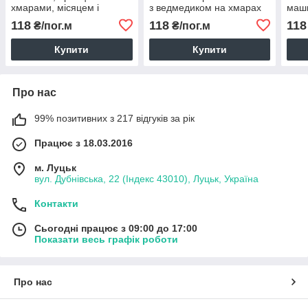
хмарами, місяцем і
з ведмедиком на хмарах
маши
місяцем на сірому (0384)
на сірому (0094)
бірю
118
118
118
₴/пог.м
₴/пог.м
(026
Купити
Купити
Про нас
99% позитивних з 217 відгуків за рік
Працює з 18.03.2016
м. Луцьк
вул. Дубнівська, 22 (Індекс 43010), Луцьк, Україна
Контакти
Сьогодні працює з 09:00 до 17:00
Показати весь графік роботи
Про нас