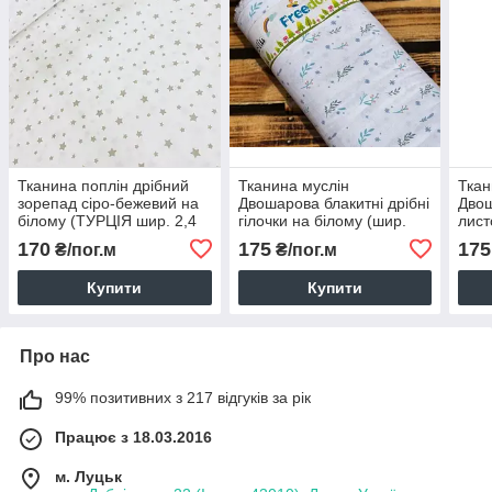
Тканина поплін дрібний
Тканина муслін
Ткан
зорепад сіро-бежевий на
Двошарова блакитні дрібні
Двош
білому (ТУРЦІЯ шир. 2,4
гілочки на білому (шир.
лист
м) (R-FR-0838)
1,6 м) (MS-FR-0368)
біло
170
175
175
₴/пог.м
₴/пог.м
FR-0
Купити
Купити
Про нас
99% позитивних з 217 відгуків за рік
Працює з 18.03.2016
м. Луцьк