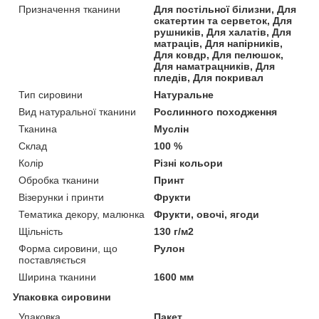
Призначення тканини
Для постільної білизни, Для
скатертин та серветок, Для
рушників, Для халатів, Для
матраців, Для напірників,
Для ковдр, Для пелюшок,
Для наматрацників, Для
пледів, Для покривал
Тип сировини
Натуральне
Вид натуральної тканини
Рослинного походження
Тканина
Муслін
Склад
100 %
Колір
Різні кольори
Обробка тканини
Принт
Візерунки і принти
Фрукти
Тематика декору, малюнка
Фрукти, овочі, ягоди
Щільність
130 г/м2
Форма сировини, що
Рулон
поставляється
Ширина тканини
1600 мм
Упаковка сировини
Упаковка
Пакет