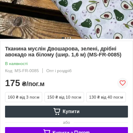
Тканина муслін Двошарова, зелені, дрібні
авокадо на білому (шир. 1,6 м) (MS-FR-0085)
В наявності
Код: MS-FR-0085
Опт і роздріб
175
₴/пог.м
160 ₴
від 3 пог.м
150 ₴
від 10 пог.м
130 ₴
від 40 пог.м
Купити
або
Купити з