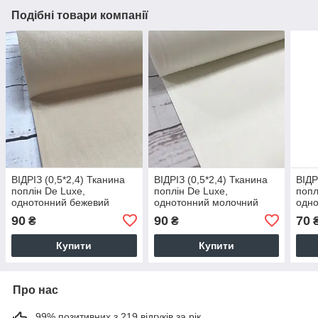
Подібні товари компанії
ВІДРІЗ (0,5*2,4) Тканина
ВІДРІЗ (0,5*2,4) Тканина
ВІДР
поплін De Luxe,
поплін De Luxe,
попл
однотонний бежевий
однотонний молочний
одно
(Туреччина шир. 2,4 м)(P-
(Туреччина шир. 2,4 м) (P-
блак
90
90
70
₴
₴
FR-0006)
FR-0002)
шир.
Купити
Купити
Про нас
99% позитивних з 219 відгуків за рік