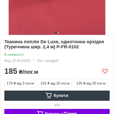
Тканина поплін De Luxe, однотонна орхідея
(Туреччина шир. 2,4 м) P-FR-0102
В наявності
Код: (P-N-0102)
Опт і роздріб
185
₴/пог.м
170 ₴
від 3 пог.м
155 ₴
від 10 пог.м
135 ₴
від 30 пог.м
Купити
або
Купити з