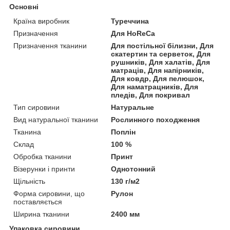
Основні
Країна виробник
Туреччина
Призначення
Для HoReCa
Призначення тканини
Для постільної білизни, Для
скатертин та серветок, Для
рушників, Для халатів, Для
матраців, Для напірників,
Для ковдр, Для пелюшок,
Для наматрацників, Для
пледів, Для покривал
Тип сировини
Натуральне
Вид натуральної тканини
Рослинного походження
Тканина
Поплін
Склад
100 %
Обробка тканини
Принт
Візерунки і принти
Однотонний
Щільність
130 г/м2
Форма сировини, що
Рулон
поставляється
Ширина тканини
2400 мм
Упаковка сировини